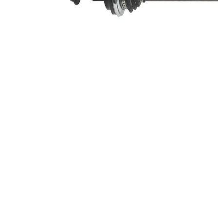
Leddiameter
79,4 mm
hjulsida
Leddiameter
100 mm
växellådssida