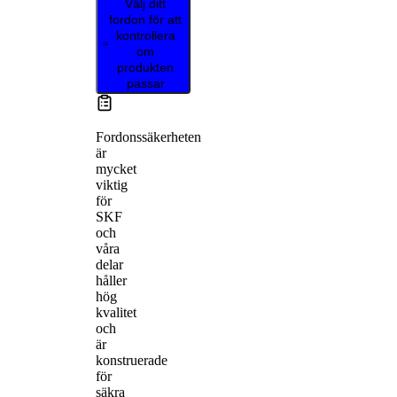
Välj ditt
fordon för att
kontrollera
om
produkten
passar
Fordonssäkerheten
är
mycket
viktig
för
SKF
och
våra
delar
håller
hög
kvalitet
och
är
konstruerade
för
säkra