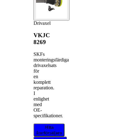
Drivaxel
VKJC
8269
SKFs
monteringsfärdiga
drivaxelsats
för
en
komplett
reparation.
I
enlighet
med
OE-
specifikationer.
Hitta
återförsäljare