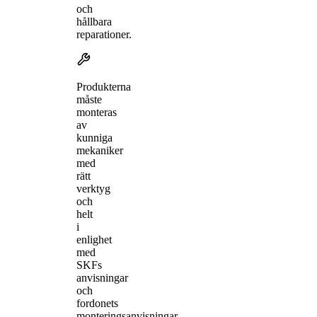
och
hållbara
reparationer.
Produkterna
måste
monteras
av
kunniga
mekaniker
med
rätt
verktyg
och
helt
i
enlighet
med
SKFs
anvisningar
och
fordonets
monteringsanvisningar.