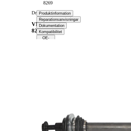
8269
Drivaxel
Produktinformation
Reparationsanvisningar
VKJC
Dokumentation
8269
Kompatibilitet
OE-
nummer
Produktinformation
Egenskap
Värde
Längd
631 mm
Håldiameter
8,4 mm
Gängmått
M16x1.5
Yttre kuggar
36
hjulsidan
Diameter
59,5 mm
tätningsring
Antal
6
borrningar
Hålkrets-Ø
86 mm
Ny del