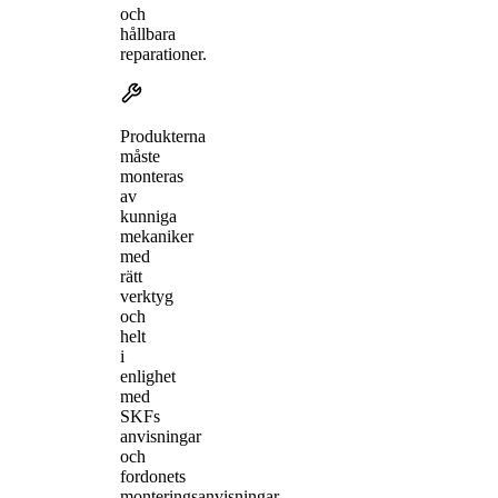
och
hållbara
reparationer.
Produkterna
måste
monteras
av
kunniga
mekaniker
med
rätt
verktyg
och
helt
i
enlighet
med
SKFs
anvisningar
och
fordonets
monteringsanvisningar.