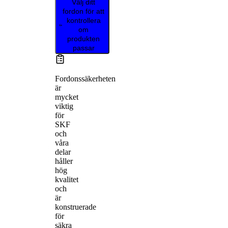
Välj ditt
fordon för att
kontrollera
om
produkten
passar
Fordonssäkerheten
är
mycket
viktig
för
SKF
och
våra
delar
håller
hög
kvalitet
och
är
konstruerade
för
säkra