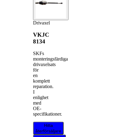
Drivaxel
VKJC
8134
SKFs
monteringsfärdiga
drivaxelsats
för
en
komplett
reparation.
I
enlighet
med
OE-
specifikationer.
Hitta
återförsäljare