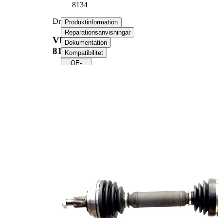
8134
Drivaxel
Produktinformation
Reparationsanvisningar
VKJC
Dokumentation
8134
Kompatibilitet
OE-
nummer
Produktinformation
Egenskap
Värde
Längd
986 mm
Gängmått
M18x1,5
Yttre kuggar hjulsidan
27
Yttre kuggar differentialsidan
39
Diameter tätningsring
56,7 mm
Längd 2
350 mm
Kompletteringsartikel/tilläggsinfo
med
2
lager
Leddiameter hjulsida
90,9 mm
Leddiameter växellådssida
87 mm