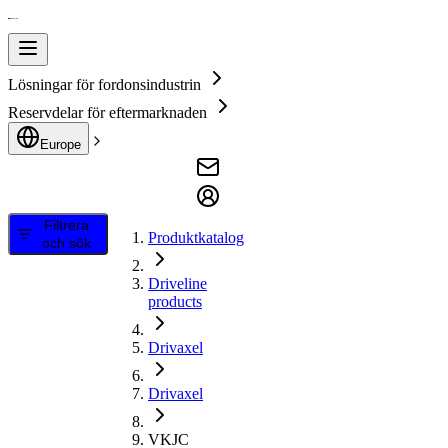
Lösningar för fordonsindustrin
Reservdelar för eftermarknaden
Europe
Filtrera
Produktkatalog
och sök
Driveline
products
Drivaxel
Drivaxel
VKJC