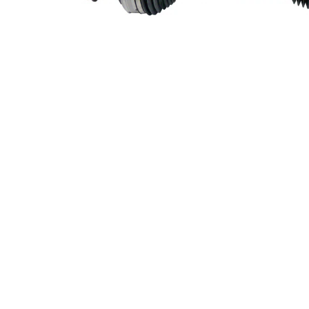
83,7
Leddiameter hjulsida
mm
72,8
Leddiameter växellådssida
mm