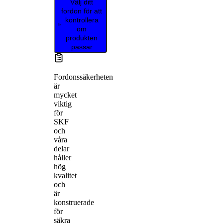
Välj ditt
fordon för att
kontrollera
om
produkten
passar
Fordonssäkerheten
är
mycket
viktig
för
SKF
och
våra
delar
håller
hög
kvalitet
och
är
konstruerade
för
säkra