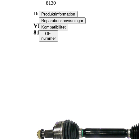
8130
Drivaxel
Produktinformation
Reparationsanvisningar
VKJC
Kompatibilitet
8130
OE-
nummer
Produktinformation
Egenskap
Värde
939
Längd
mm
Gängmått
22x1,5
Yttre kuggar hjulsidan
27
Yttre kuggar differentialsidan
26
56,5
Diameter tätningsring
mm
312
Längd 2
mm
Kompletteringsartikel/tilläggsinfo
med
2
lager
Ny del