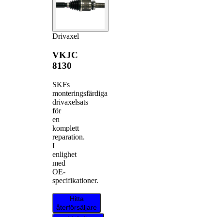
Drivaxel
VKJC
8130
SKFs
monteringsfärdiga
drivaxelsats
för
en
komplett
reparation.
I
enlighet
med
OE-
specifikationer.
Hitta
återförsäljare