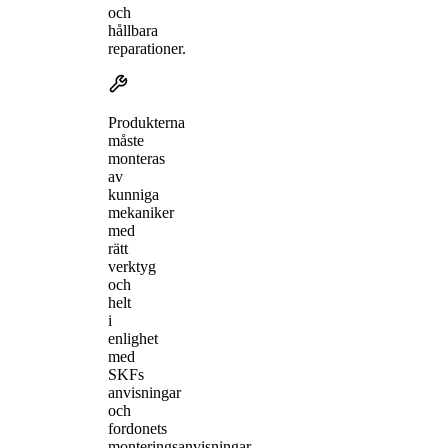
och
hållbara
reparationer.
Produkterna
måste
monteras
av
kunniga
mekaniker
med
rätt
verktyg
och
helt
i
enlighet
med
SKFs
anvisningar
och
fordonets
monteringsanvisningar.