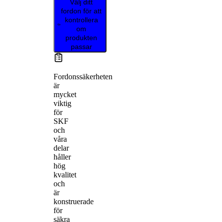
Välj ditt
fordon för att
kontrollera
om
produkten
passar
Fordonssäkerheten
är
mycket
viktig
för
SKF
och
våra
delar
håller
hög
kvalitet
och
är
konstruerade
för
säkra