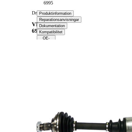
6995
Drivaxel
Produktinformation
Reparationsanvisningar
VKJC
Dokumentation
6995
Kompatibilitet
OE-
nummer
Produktinformation
Egenskap
Värde
855,6
Längd
mm
Gängmått
M24x1,5
Yttre kuggar hjulsidan
25
Yttre kuggar differentialsidan
22
Diameter tätningsring
54,5 mm
Kompletteringsartikel/tilläggsinfo
med
2
lager
Ny del
Leddiameter hjulsida
80 mm