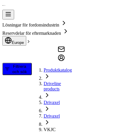
Lösningar för fordonsindustrin
Reservdelar för eftermarknaden
Europe
Filtrera
Produktkatalog
och sök
Driveline
products
Drivaxel
Drivaxel
VKJC