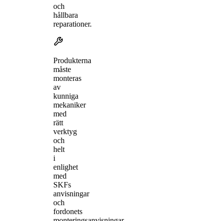
och
hållbara
reparationer.
Produkterna
måste
monteras
av
kunniga
mekaniker
med
rätt
verktyg
och
helt
i
enlighet
med
SKFs
anvisningar
och
fordonets
monteringsanvisningar.