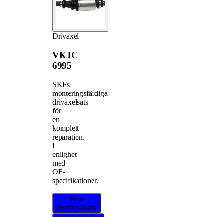
Drivaxel
VKJC
6995
SKFs
monteringsfärdiga
drivaxelsats
för
en
komplett
reparation.
I
enlighet
med
OE-
specifikationer.
Hitta
återförsäljare