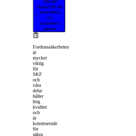
Välj ditt
fordon för att
kontrollera
om
produkten
passar
Fordonssäkerheten
är
mycket
viktig
för
SKF
och
våra
delar
håller
hög
kvalitet
och
är
konstruerade
för
säkra