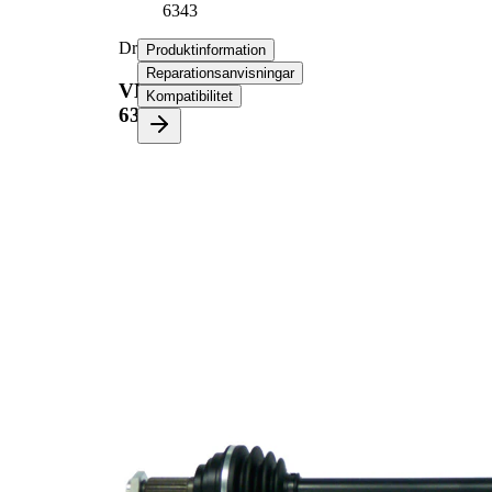
6343
Drivaxel
Produktinformation
Reparationsanvisningar
VKJC
Kompatibilitet
6343
Produktinformation
Egenskap
Värde
Längd
783 mm
Gängmått
M18x1,5
Yttre kuggar
23
hjulsidan
Yttre kuggar
22
differentialsidan
Diameter
46 mm
tätningsring
Längd 2
54 mm
Leddiameter
68 mm
hjulsida
Leddiameter
71 mm
växellådssida