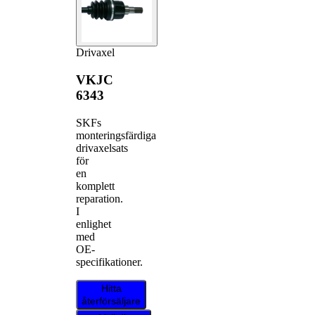
Drivaxel
VKJC
6343
SKFs
monteringsfärdiga
drivaxelsats
för
en
komplett
reparation.
I
enlighet
med
OE-
specifikationer.
Hitta
återförsäljare