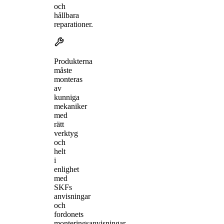
och
hållbara
reparationer.
Produkterna
måste
monteras
av
kunniga
mekaniker
med
rätt
verktyg
och
helt
i
enlighet
med
SKFs
anvisningar
och
fordonets
monteringsanvisningar.