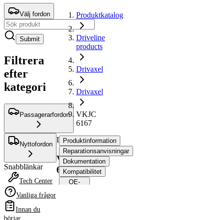
Välj fordon
Produktkatalog
Driveline
Submit
products
Filtrera
Drivaxel
efter
kategori
Drivaxel
VKJC
Passagerarfordon
6167
Drivaxel
Produktinformation
Nyttofordon
Reparationsanvisningar
VKJC
Dokumentation
Snabblänkar
6167
Kompatibilitet
Tech Center
OE-
nummer
Vanliga frågor
Innan du
Produktinformation
börjar