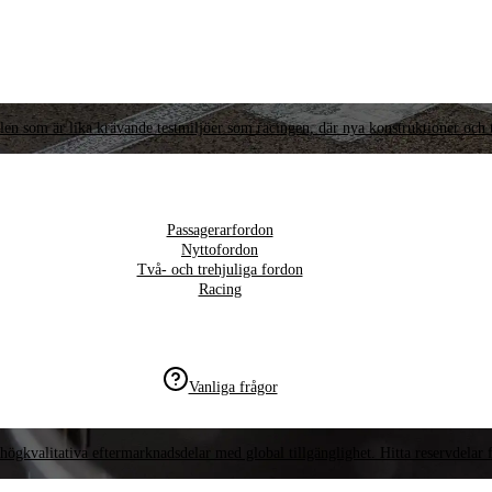
llen som är lika krävande testmiljöer som racingen, där nya konstruktioner och t
Passagerarfordon
Nyttofordon
Två- och trehjuliga fordon
Racing
Vanliga frågor
högkvalitativa eftermarknadsdelar med global tillgänglighet. Hitta reservdelar f