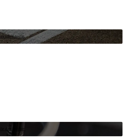
ekniker testas.
ör ditt fordon.