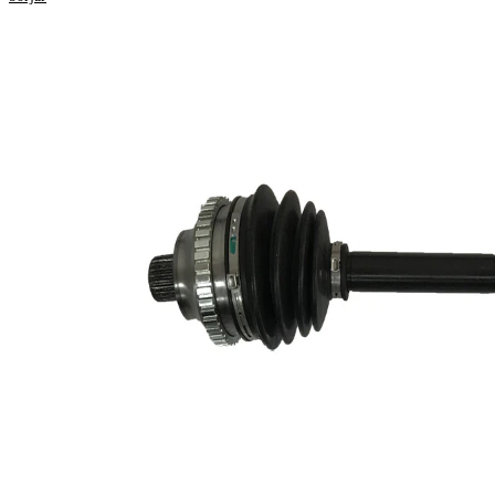
Egenskap
Värde
Längd
475 mm
Gängmått
M14x1,5
Yttre kuggar
24
hjulsidan
Yttre kuggar
33
differentialsidan
Diameter
49,5 mm
tätningsring
Antal kuggar
42
ABS-ring
ABS-ring-
81 mm
diameter
Längd 2
60 mm
Ny del
Leddiameter
71 mm
hjulsida
Leddiameter
69 mm
växellådssida