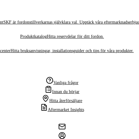
nt
SKF är fordonstillverkarnas självklara val. Upptäck våra eftermarknadserbju
Produktkatalog
Hitta reservdelar för ditt fordon.
center
Hitta bruksanvisningar, installationsguider och tips för våra produkter.
Vanliga frågor
Innan du börjar
Hitta återförsäljare
Aftermarket Insights