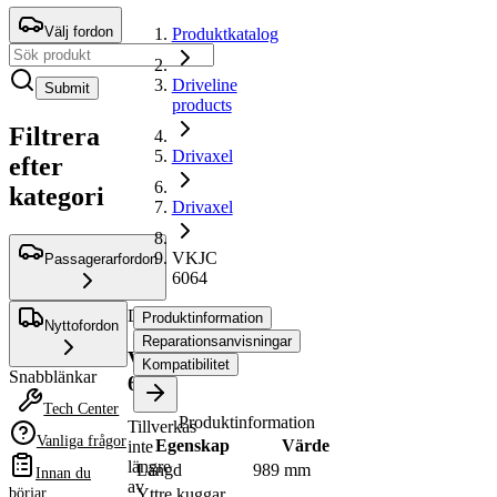
Välj fordon
Produktkatalog
Driveline
Submit
products
Filtrera
Drivaxel
efter
kategori
Drivaxel
VKJC
Passagerarfordon
6064
Drivaxel
Produktinformation
Nyttofordon
Reparationsanvisningar
VKJC
Kompatibilitet
Snabblänkar
6064
Tech Center
Produktinformation
Tillverkas
Vanliga frågor
Egenskap
Värde
inte
längre
Längd
989 mm
Innan du
av
börjar
Yttre kuggar