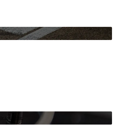
ekniker testas.
ör ditt fordon.