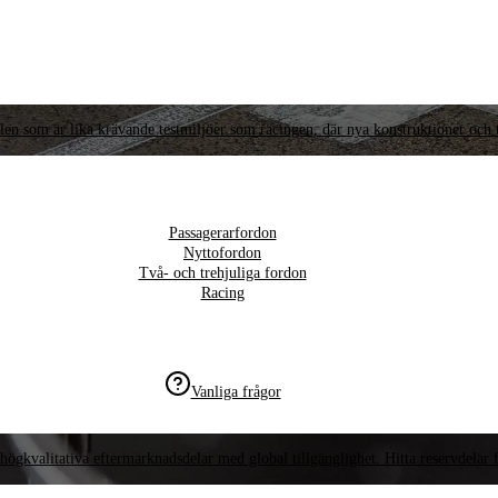
llen som är lika krävande testmiljöer som racingen, där nya konstruktioner och t
Passagerarfordon
Nyttofordon
Två- och trehjuliga fordon
Racing
Vanliga frågor
högkvalitativa eftermarknadsdelar med global tillgänglighet. Hitta reservdelar f