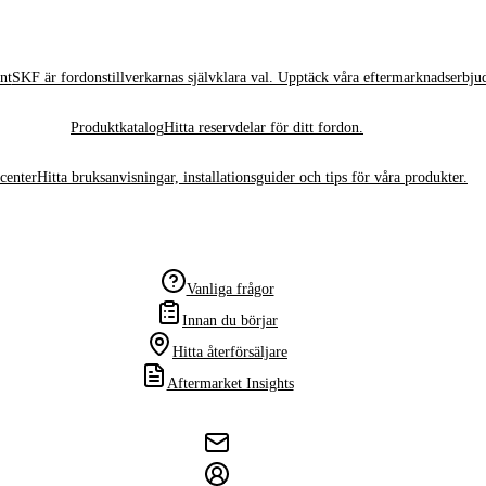
nt
SKF är fordonstillverkarnas självklara val. Upptäck våra eftermarknadserbju
Produktkatalog
Hitta reservdelar för ditt fordon.
center
Hitta bruksanvisningar, installationsguider och tips för våra produkter.
Vanliga frågor
Innan du börjar
Hitta återförsäljare
Aftermarket Insights