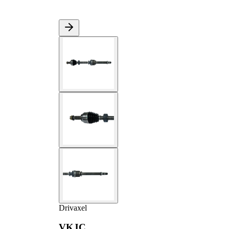
Drivaxel
VKJC