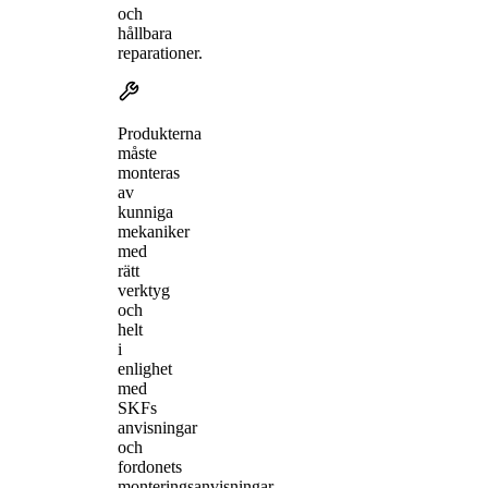
och
hållbara
reparationer.
Produkterna
måste
monteras
av
kunniga
mekaniker
med
rätt
verktyg
och
helt
i
enlighet
med
SKFs
anvisningar
och
fordonets
monteringsanvisningar.