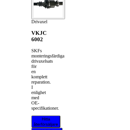
Drivaxel
VKJC
6002
SKFs
monteringsfärdiga
drivaxelsats
för
en
komplett
reparation.
I
enlighet
med
OE-
specifikationer.
Hitta
återförsäljare