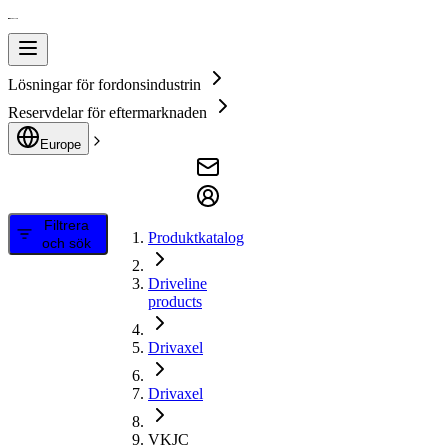
Lösningar för fordonsindustrin
Reservdelar för eftermarknaden
Europe
Filtrera
Produktkatalog
och sök
Driveline
products
Drivaxel
Drivaxel
VKJC