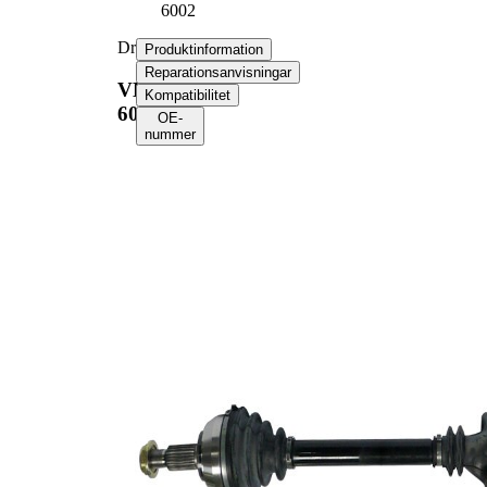
6002
Drivaxel
Produktinformation
Reparationsanvisningar
VKJC
Kompatibilitet
6002
OE-
nummer
Produktinformation
Egenskap
Värde
Längd
907 mm
Gängmått
M20x1,5
Yttre kuggar hjulsidan
25
Yttre kuggar differentialsidan
26
Diameter tätningsring
52,7 mm
Längd 2
312 mm
Kompletteringsartikel/tilläggsinfo
med lager
2
Version
Jointwith8balls
Ny del
Leddiameter hjulsida
84 mm