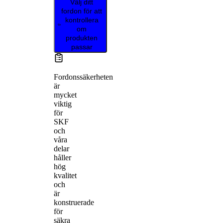
Välj ditt
fordon för att
kontrollera
om
produkten
passar
Fordonssäkerheten
är
mycket
viktig
för
SKF
och
våra
delar
håller
hög
kvalitet
och
är
konstruerade
för
säkra