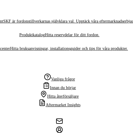
nt
SKF är fordonstillverkarnas självklara val. Upptäck våra eftermarknadserbju
Produktkatalog
Hitta reservdelar för ditt fordon.
center
Hitta bruksanvisningar, installationsguider och tips för våra produkter.
Vanliga frågor
Innan du börjar
Hitta återförsäljare
Aftermarket Insights