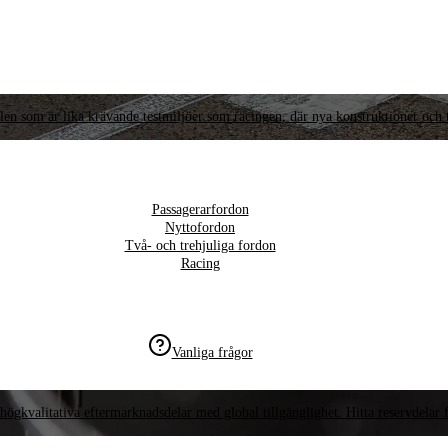
llen som är lika krävande testmiljöer som racingen, där nya konstruktioner och t
Passagerarfordon
Nyttofordon
Två- och trehjuliga fordon
Racing
Vanliga frågor
högkvalitativa eftermarknadsdelar med global tillgänglighet. Hitta reservdelar f