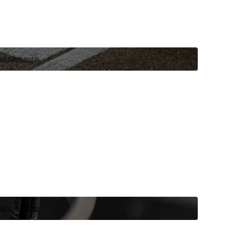
ekniker testas.
ör ditt fordon.