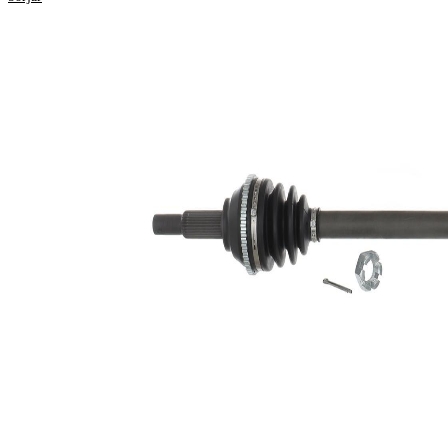
795
Längd
mm
Gängmått
M24x2
Yttre kuggar
28
hjulsidan
Yttre kuggar
26
differentialsidan
Diameter
57 mm
tätningsring
Antal kuggar
48
ABS-ring
ABS-ring-
100,4
diameter
mm
77,6
Längd 2
mm
Ny del
Leddiameter
91,1
hjulsida
mm
Leddiameter
87,8
växellådssida
mm