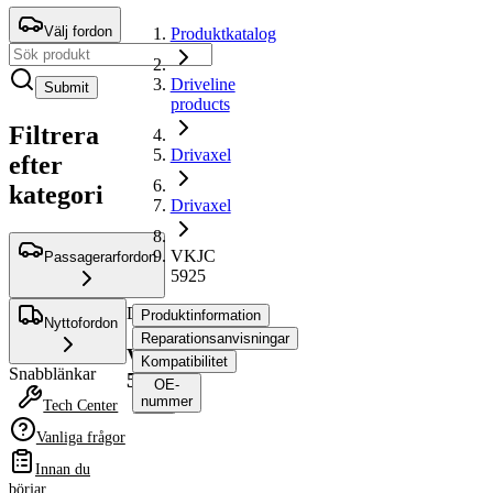
Välj fordon
Produktkatalog
Driveline
Submit
products
Filtrera
Drivaxel
efter
kategori
Drivaxel
VKJC
Passagerarfordon
5925
Drivaxel
Produktinformation
Nyttofordon
Reparationsanvisningar
VKJC
Kompatibilitet
Snabblänkar
5925
OE-
nummer
Tech Center
Vanliga frågor
Produktinformation
Innan du
Egenskap
Värde
börjar