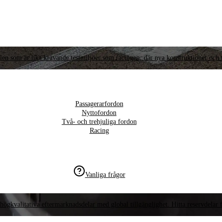
llen som är lika krävande testmiljöer som racingen, där nya konstruktioner och t
Passagerarfordon
Nyttofordon
Två- och trehjuliga fordon
Racing
Vanliga frågor
högkvalitativa eftermarknadsdelar med global tillgänglighet. Hitta reservdelar f