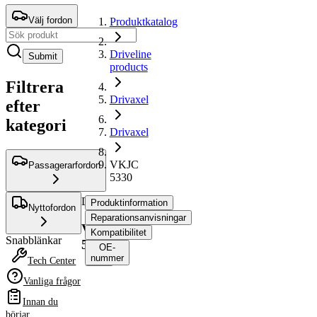
Välj fordon
Produktkatalog
Driveline
Submit
products
Filtrera
Drivaxel
efter
kategori
Drivaxel
VKJC
Passagerarfordon
5330
Drivaxel
Produktinformation
Nyttofordon
Reparationsanvisningar
VKJC
Kompatibilitet
Snabblänkar
5330
OE-
nummer
Tech Center
Vanliga frågor
Produktinformation
Innan du
Egenskap
Värde
börjar