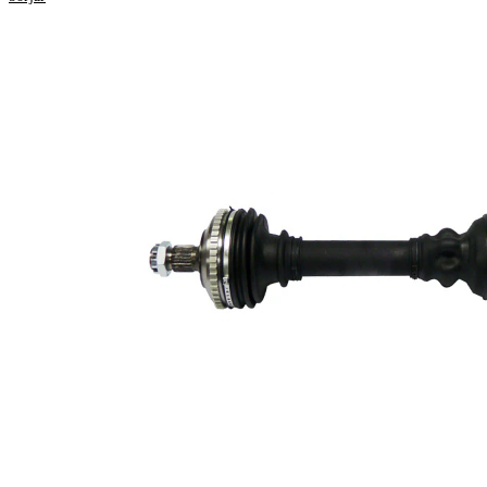
Längd
904 mm
Gängmått
M24x1,5
Yttre kuggar hjulsidan
25
Yttre kuggar differentialsidan
24
Diameter tätningsring
59 mm
Antal kuggar ABS-ring
48
ABS-ring-diameter
99 mm
336,6
Längd 2
mm
Kompletteringsartikel/tilläggsinfo
med
2
lager
Ny del
Leddiameter hjulsida
99 mm
Leddiameter växellådssida
83 mm