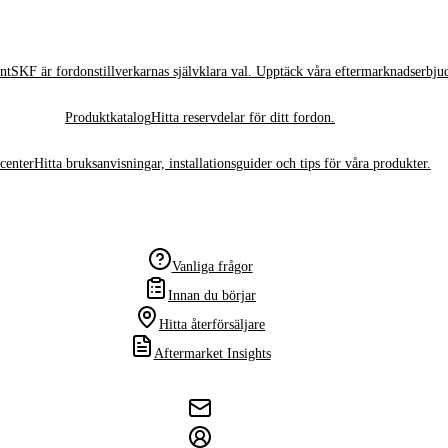
nt
SKF är fordonstillverkarnas självklara val. Upptäck våra eftermarknadserbju
Produktkatalog
Hitta reservdelar för ditt fordon.
center
Hitta bruksanvisningar, installationsguider och tips för våra produkter.
Vanliga frågor
Innan du börjar
Hitta återförsäljare
Aftermarket Insights