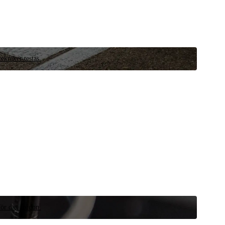
ekniker testas.
ör ditt fordon.