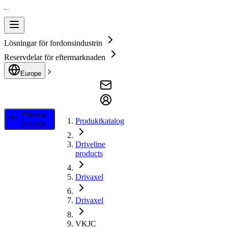
Lösningar för fordonsindustrin
Reservdelar för eftermarknaden
Europe
Filtrera
Produktkatalog
och sök
Driveline
products
Drivaxel
Drivaxel
VKJC