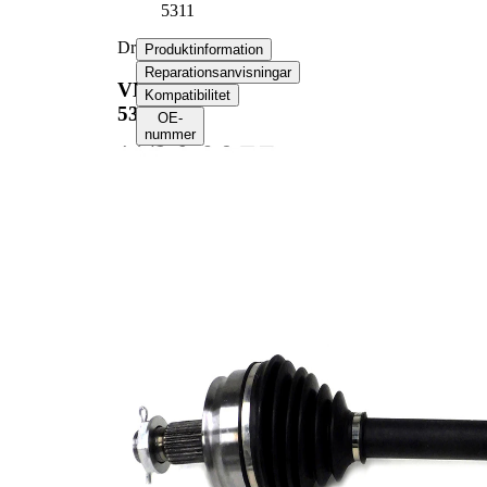
5311
Drivaxel
Produktinformation
Reparationsanvisningar
VKJC
Kompatibilitet
5311
OE-
nummer
Produktinformation
Egenskap
Värde
Längd
604 mm
Gängmått
M24x1.5
Yttre kuggar
27
hjulsidan
Yttre kuggar
37
differentialsidan
Diameter
61,4 mm
tätningsring
Längd 2
68 mm
Leddiameter
91 mm
hjulsida
Leddiameter