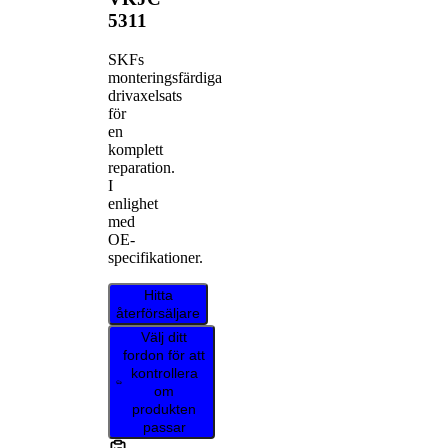
5311
SKFs
monteringsfärdiga
drivaxelsats
för
en
komplett
reparation.
I
enlighet
med
OE-
specifikationer.
Hitta
återförsäljare
Välj ditt
fordon för att
kontrollera
om
produkten
passar