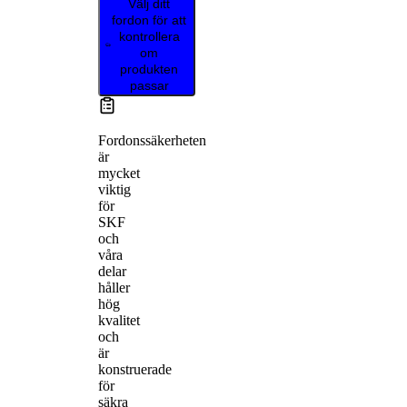
Välj ditt
fordon för att
kontrollera
om
produkten
passar
Fordonssäkerheten
är
mycket
viktig
för
SKF
och
våra
delar
håller
hög
kvalitet
och
är
konstruerade
för
säkra