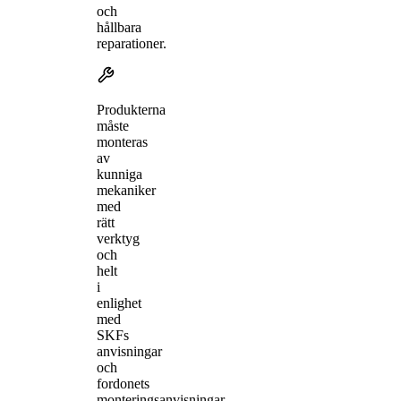
och
hållbara
reparationer.
Produkterna
måste
monteras
av
kunniga
mekaniker
med
rätt
verktyg
och
helt
i
enlighet
med
SKFs
anvisningar
och
fordonets
monteringsanvisningar.