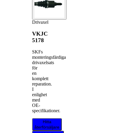
Drivaxel
VKJC
5178
SKFs
monteringsfärdiga
drivaxelsats
för
en
komplett
reparation.
I
enlighet
med
OE-
specifikationer.
Hitta
återförsäljare