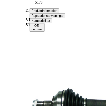
5178
Drivaxel
Produktinformation
Reparationsanvisningar
VKJC
Kompatibilitet
5178
OE-
nummer
Produktinformation
Egenskap
Värde
Längd
593 mm
Gängmått
M24x1,5
Yttre kuggar
25
hjulsidan
Yttre kuggar
37
differentialsidan
Diameter
58,7 mm
tätningsring
Längd 2
68 mm
Ny del
Leddiameter
91,4 mm
hjulsida