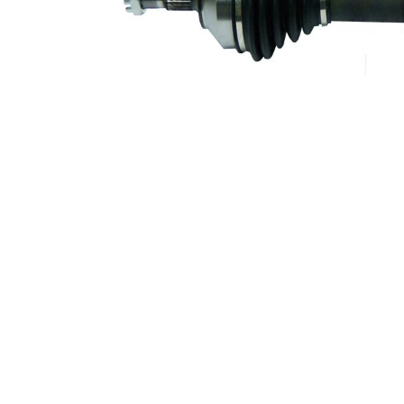
Leddiameter
85 mm
växellådssida