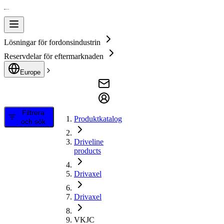
Lösningar för fordonsindustrin
Reservdelar för eftermarknaden
Europe
Filtrera
Produktkatalog
och sök
Driveline
products
Drivaxel
Drivaxel
VKJC