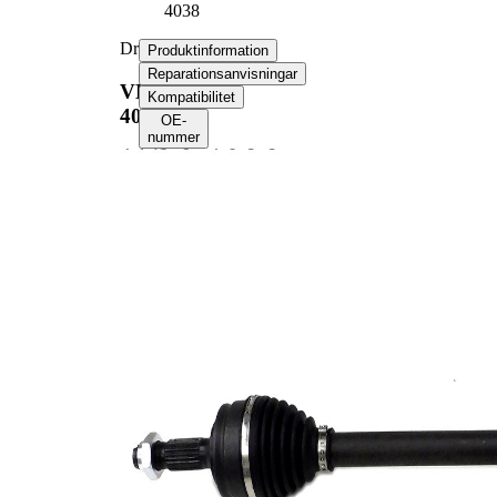
4038
Drivaxel
Produktinformation
Reparationsanvisningar
VKJC
Kompatibilitet
4038
OE-
nummer
Produktinformation
Egenskap
Värde
framaxel
Position
vänster
Längd
656 mm
Gängmått
M20x1,5
Yttre kuggar hjulsidan
21
Yttre kuggar differentialsidan
22
Diameter tätningsring
49 mm
TPE
Material
(termoelastisk
elastomer)
Längd 2
59,5 mm