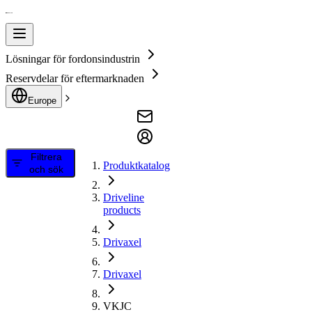
Lösningar för fordonsindustrin
Reservdelar för eftermarknaden
Europe
Filtrera
Produktkatalog
och sök
Driveline
products
Drivaxel
Drivaxel
VKJC