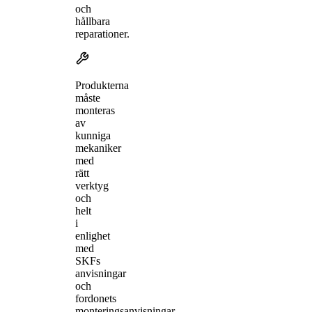
och
hållbara
reparationer.
Produkterna
måste
monteras
av
kunniga
mekaniker
med
rätt
verktyg
och
helt
i
enlighet
med
SKFs
anvisningar
och
fordonets
monteringsanvisningar.