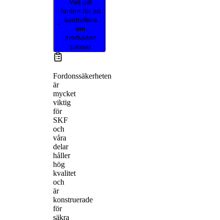
Välj ditt
fordon för att
kontrollera
om
produkten
passar
Fordonssäkerheten
är
mycket
viktig
för
SKF
och
våra
delar
håller
hög
kvalitet
och
är
konstruerade
för
säkra