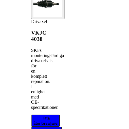
Drivaxel
VKJC
4038
SKFs
monteringsfärdiga
drivaxelsats
för
en
komplett
reparation.
I
enlighet
med
OE-
specifikationer.
Hitta
återförsäljare