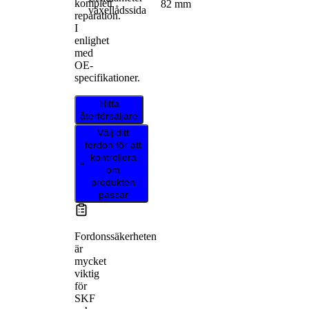
komplett
82 mm
växellådssida
reparation.
I
enlighet
med
OE-
specifikationer.
Hitta
återförsäljare
Välj ditt
fordon för att
kontrollera
om
produkten
passar
Fordonssäkerheten
är
mycket
viktig
för
SKF