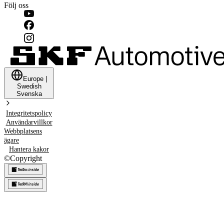
Följ oss
Europe
|
Swedish
Svenska
Integritetspolicy
Användarvillkor
Webbplatsens
ägare
Hantera kakor
©
Copyright