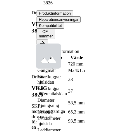
3826
Drivaxel
Produktinformation
Reparationsanvisningar
VKJC
Kompatibilitet
3826
OE-
nummer
Produktinformation
Egenskap
Värde
Längd
720 mm
Gängmått
M24x1.5
Yttre kuggar
Drivaxel
28
hjulsidan
VKJC
Yttre kuggar
37
differentialsidan
3826
Diameter
58,5 mm
tätningsring
SKFs
monteringsfärdiga
Längd 2
65,2 mm
drivaxelsats
Leddiameter
93,5 mm
för
hjulsida
en
Leddiameter