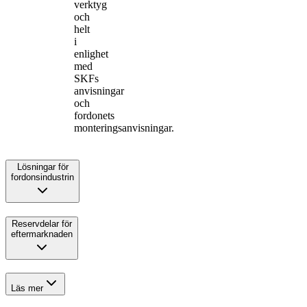
verktyg
och
helt
i
enlighet
med
SKFs
anvisningar
och
fordonets
monteringsanvisningar.
Lösningar för
fordonsindustrin
Reservdelar för
eftermarknaden
Läs mer