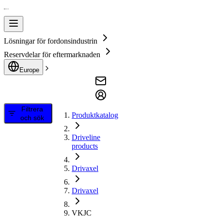
Lösningar för fordonsindustrin
Reservdelar för eftermarknaden
Europe
Filtrera
Produktkatalog
och sök
Driveline
products
Drivaxel
Drivaxel
VKJC