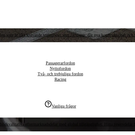
llen som är lika krävande testmiljöer som racingen, där nya konstruktioner och t
Passagerarfordon
Nyttofordon
Två- och trehjuliga fordon
Racing
Vanliga frågor
högkvalitativa eftermarknadsdelar med global tillgänglighet. Hitta reservdelar f