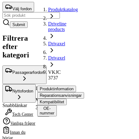
Välj fordon
Produktkatalog
Driveline
Submit
products
Filtrera
Drivaxel
efter
kategori
Drivaxel
VKJC
Passagerarfordon
3737
Drivaxel
Produktinformation
Nyttofordon
Reparationsanvisningar
VKJC
Kompatibilitet
Snabblänkar
3737
OE-
nummer
Tech Center
Vanliga frågor
Produktinformation
Innan du
Egenskap
Värde
börjar