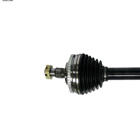
619
Längd
mm
Yttre kuggar
25
hjulsidan
Yttre kuggar
37
differentialsidan
Diameter
59
tätningsring
mm
Antal kuggar
48
ABS-ring
68,6
Längd 2
mm
Ny del
Leddiameter
89
växellådssida
mm
Produktlista
Artikelnamn
Artikelnummer
Antal
Ledsats,
1
VKJA 5347
drivaxel