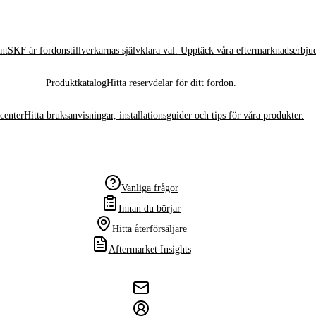
nt
SKF är fordonstillverkarnas självklara val. Upptäck våra eftermarknadserbju
Produktkatalog
Hitta reservdelar för ditt fordon.
center
Hitta bruksanvisningar, installationsguider och tips för våra produkter.
Vanliga frågor
Innan du börjar
Hitta återförsäljare
Aftermarket Insights