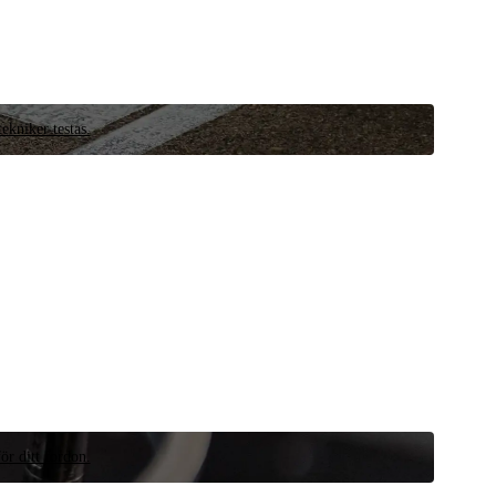
ekniker testas.
ör ditt fordon.