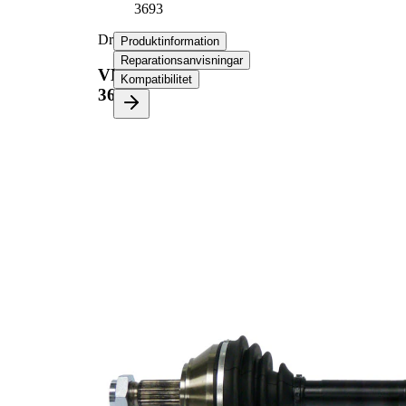
3693
Drivaxel
Produktinformation
Reparationsanvisningar
VKJC
Kompatibilitet
3693
Produktinformation
Egenskap
Värde
Längd
634 mm
Gängmått
M22x1,5
Yttre kuggar
22
hjulsidan
Yttre kuggar
22
differentialsidan
Diameter
51 mm
tätningsring
Längd 2
61 mm
Leddiameter
79 mm
hjulsida
Leddiameter
73 mm
växellådssida