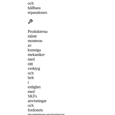
och
hållbara
reparationer.
Produkterna
måste
monteras
av
kunniga
mekaniker
med
rätt
verktyg
och
helt
i
enlighet
med
SKFs
anvisningar
och
fordonets
monteringsanvisningar.