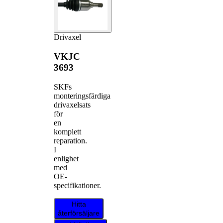
Drivaxel
VKJC
3693
SKFs
monteringsfärdiga
drivaxelsats
för
en
komplett
reparation.
I
enlighet
med
OE-
specifikationer.
Hitta
återförsäljare