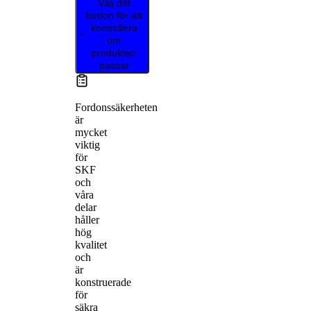
Välj ditt
fordon för att
kontrollera
om
produkten
passar
Fordonssäkerheten
är
mycket
viktig
för
SKF
och
våra
delar
håller
hög
kvalitet
och
är
konstruerade
för
säkra