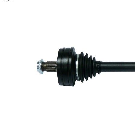
Egenskap
Värde
Längd
629 mm
Håldiameter
10,2 mm
Gängmått
M24x1,5
Yttre kuggar
25
hjulsidan
Diameter
61,8 mm
tätningsring
Antal
6
borrningar
Hålkrets-Ø
86 mm
Ny del
Leddiameter
84 mm
hjulsida
Leddiameter
102 mm
växellådssida