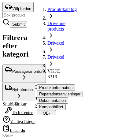
Välj fordon
Produktkatalog
Driveline
Submit
products
Filtrera
Drivaxel
efter
kategori
Drivaxel
VKJC
Passagerarfordon
3319
Drivaxel
Produktinformation
Nyttofordon
Reparationsanvisningar
VKJC
Dokumentation
Snabblänkar
3319
Kompatibilitet
Tech Center
OE-
nummer
Vanliga frågor
Innan du
Produktinformation
börjar