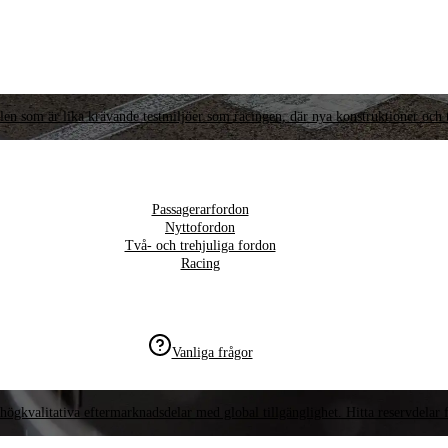
llen som är lika krävande testmiljöer som racingen, där nya konstruktioner och t
Passagerarfordon
Nyttofordon
Två- och trehjuliga fordon
Racing
Vanliga frågor
högkvalitativa eftermarknadsdelar med global tillgänglighet. Hitta reservdelar f