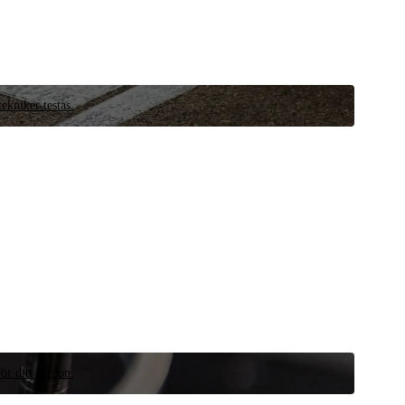
ekniker testas.
ör ditt fordon.