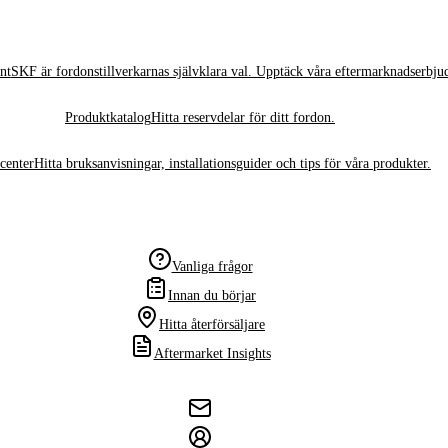
nt
SKF är fordonstillverkarnas självklara val. Upptäck våra eftermarknadserbju
Produktkatalog
Hitta reservdelar för ditt fordon.
center
Hitta bruksanvisningar, installationsguider och tips för våra produkter.
Vanliga frågor
Innan du börjar
Hitta återförsäljare
Aftermarket Insights