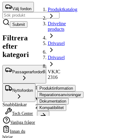
Välj fordon
Produktkatalog
Driveline
Submit
products
Filtrera
Drivaxel
efter
kategori
Drivaxel
VKJC
Passagerarfordon
2316
Drivaxel
Produktinformation
Nyttofordon
Reparationsanvisningar
VKJC
Dokumentation
Snabblänkar
2316
Kompatibilitet
Tech Center
Vanliga frågor
Produktinformation
Egenskap
Värde
Innan du
Längd
935 mm
börjar