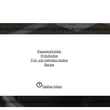
llen som är lika krävande testmiljöer som racingen, där nya konstruktioner och t
Passagerarfordon
Nyttofordon
Två- och trehjuliga fordon
Racing
Vanliga frågor
högkvalitativa eftermarknadsdelar med global tillgänglighet. Hitta reservdelar f