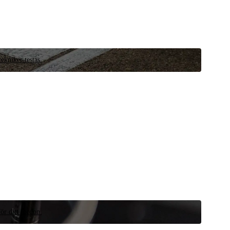
ekniker testas.
ör ditt fordon.