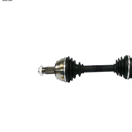
Gängmått
M24x1,5
Yttre kuggar hjulsidan
25
Yttre kuggar differentialsidan
24
Diameter tätningsring
51,2 mm
360,5
Längd 2
mm
Kompletteringsartikel/tilläggsinfo
med
2
lager
Ny del
Leddiameter hjulsida
84 mm
Leddiameter växellådssida
82 mm