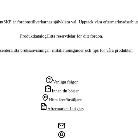
nt
SKF är fordonstillverkarnas självklara val. Upptäck våra eftermarknadserbju
Produktkatalog
Hitta reservdelar för ditt fordon.
center
Hitta bruksanvisningar, installationsguider och tips för våra produkter.
Vanliga frågor
Innan du börjar
Hitta återförsäljare
Aftermarket Insights