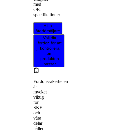
med
OE-
specifikationer.
Hitta
återförsäljare
Välj ditt
fordon för att
kontrollera
om
produkten
passar
Fordonssäkerheten
är
mycket
viktig
för
SKF
och
våra
delar
håller