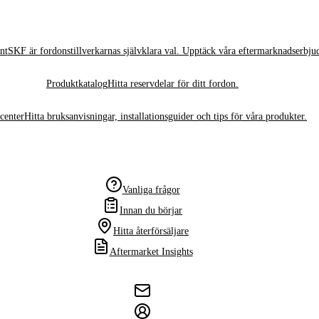
nt
SKF är fordonstillverkarnas självklara val. Upptäck våra eftermarknadserbju
Produktkatalog
Hitta reservdelar för ditt fordon.
center
Hitta bruksanvisningar, installationsguider och tips för våra produkter.
Vanliga frågor
Innan du börjar
Hitta återförsäljare
Aftermarket Insights