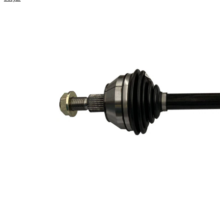
framaxel
Position
vänster
Längd
638 mm
Gängmått
M22x1,5
Yttre kuggar
27
hjulsidan
Yttre kuggar
26
differentialsidan
Diameter
62 mm
tätningsring
TPE
Material
(termoelastisk
elastomer)
Längd 2
61 mm
Ny del
Leddiameter
87,4 mm
hjulsida
Leddiameter
84,4 mm
växellådssida
Rundröraxel,
Axelstomme
solid
Skaftdiameter
28 mm