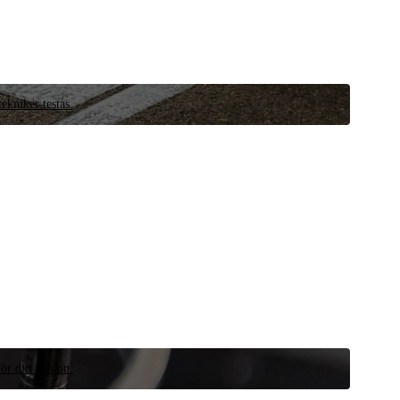
ekniker testas.
ör ditt fordon.