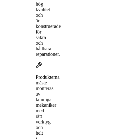
hög
kvalitet
och
är
konstruerade
för
säkra
och
hållbara
reparationer.
Produkterna
måste
monteras
av
kunniga
mekaniker
med
rätt
verktyg
och
helt
i