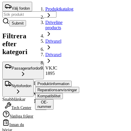
Välj fordon
Produktkatalog
Driveline
Submit
products
Filtrera
Drivaxel
efter
kategori
Drivaxel
VKJC
Passagerarfordon
1895
Drivaxel
Produktinformation
Nyttofordon
Reparationsanvisningar
VKJC
Kompatibilitet
Snabblänkar
1895
OE-
nummer
Tech Center
Vanliga frågor
Produktinformation
Innan du
Egenskap
Värde
börjar