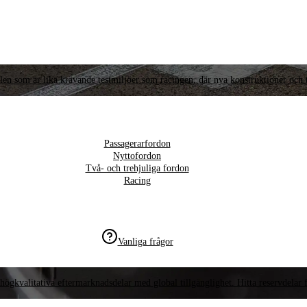
llen som är lika krävande testmiljöer som racingen, där nya konstruktioner och t
Passagerarfordon
Nyttofordon
Två- och trehjuliga fordon
Racing
Vanliga frågor
högkvalitativa eftermarknadsdelar med global tillgänglighet. Hitta reservdelar f