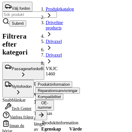
Välj fordon
Produktkatalog
Driveline
Submit
products
Filtrera
Drivaxel
efter
kategori
Drivaxel
VKJC
Passagerarfordon
1460
Drivaxel
Produktinformation
Nyttofordon
Reparationsanvisningar
VKJC
Kompatibilitet
Snabblänkar
1460
OE-
nummer
Tech Center
Tillverkas
Vanliga frågor
inte
Produktinformation
längre
Innan du
Egenskap
Värde
av
börjar