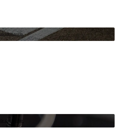
ekniker testas.
ör ditt fordon.