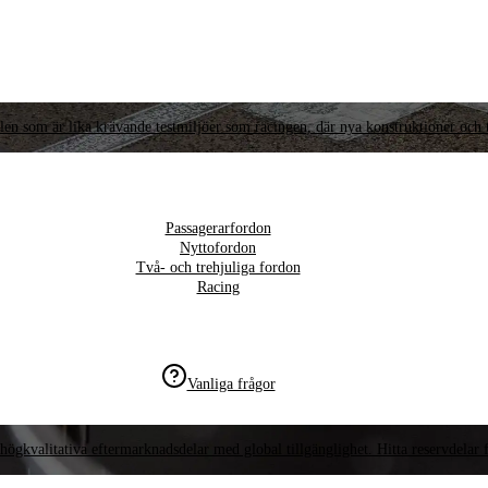
llen som är lika krävande testmiljöer som racingen, där nya konstruktioner och t
Passagerarfordon
Nyttofordon
Två- och trehjuliga fordon
Racing
Vanliga frågor
högkvalitativa eftermarknadsdelar med global tillgänglighet. Hitta reservdelar f