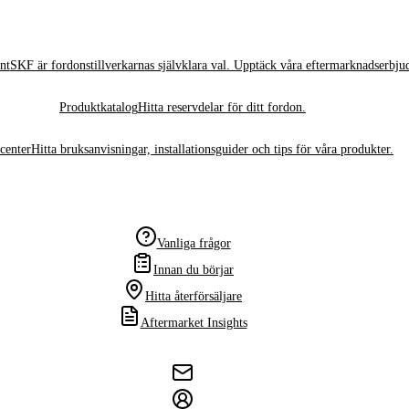
nt
SKF är fordonstillverkarnas självklara val. Upptäck våra eftermarknadserbju
Produktkatalog
Hitta reservdelar för ditt fordon.
center
Hitta bruksanvisningar, installationsguider och tips för våra produkter.
Vanliga frågor
Innan du börjar
Hitta återförsäljare
Aftermarket Insights