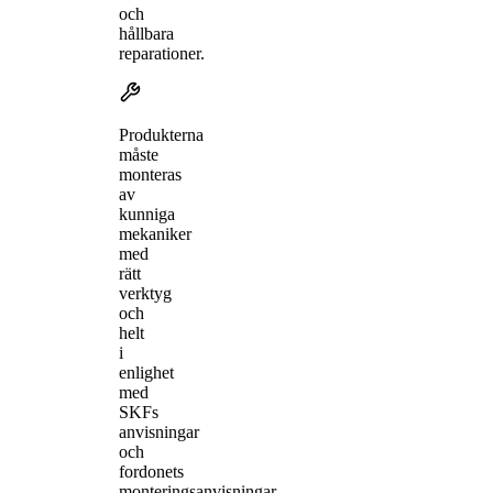
och
hållbara
reparationer.
Produkterna
måste
monteras
av
kunniga
mekaniker
med
rätt
verktyg
och
helt
i
enlighet
med
SKFs
anvisningar
och
fordonets
monteringsanvisningar.