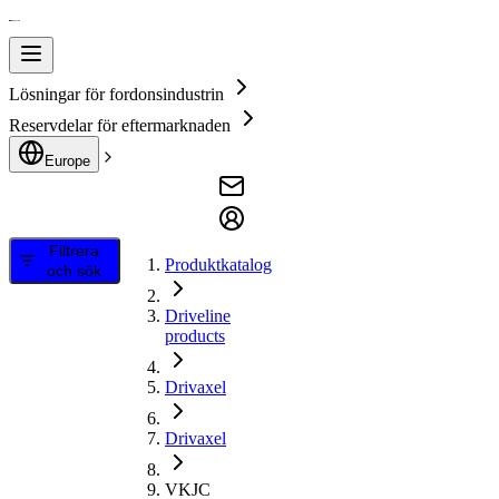
Lösningar för fordonsindustrin
Reservdelar för eftermarknaden
Europe
Filtrera
Produktkatalog
och sök
Driveline
products
Drivaxel
Drivaxel
VKJC