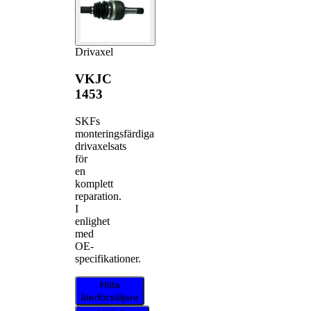
Drivaxel
VKJC
1453
SKFs
monteringsfärdiga
drivaxelsats
för
en
komplett
reparation.
I
enlighet
med
OE-
specifikationer.
Hitta
återförsäljare