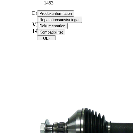
1453
Drivaxel
Produktinformation
Reparationsanvisningar
VKJC
Dokumentation
1453
Kompatibilitet
OE-
nummer
Produktinformation
Egenskap
Värde
Längd
600 mm
Gängmått
M24x1,5
Yttre kuggar
30
hjulsidan
Yttre kuggar
27
differentialsidan
Diameter
54,2 mm
tätningsring
Längd 2
79 mm
Ny del
Leddiameter