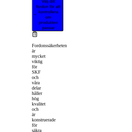
Välj ditt
fordon för att
kontrollera
om
produkten
passar
Fordonssäkerheten
är
mycket
viktig
för
SKF
och
våra
delar
håller
hög
kvalitet
och
är
konstruerade
för
säkra