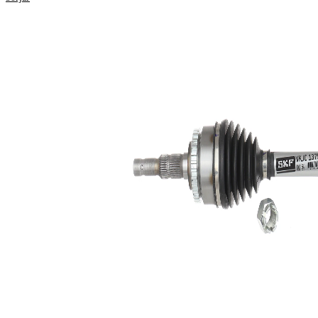
588,5
Längd
mm
Gängmått
M20x1
Yttre kuggar
33
hjulsidan
Yttre kuggar
34
differentialsidan
Diameter
51,9
tätningsring
mm
Antal kuggar
29
ABS-ring
ABS-ring-
78 mm
diameter
56,5
Längd 2
mm
Leddiameter
83 mm
hjulsida
Leddiameter
82,5
växellådssida
mm