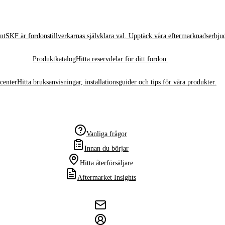
nt
SKF är fordonstillverkarnas självklara val. Upptäck våra eftermarknadserbju
Produktkatalog
Hitta reservdelar för ditt fordon.
center
Hitta bruksanvisningar, installationsguider och tips för våra produkter.
Vanliga frågor
Innan du börjar
Hitta återförsäljare
Aftermarket Insights