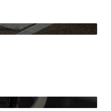
ekniker testas.
ör ditt fordon.