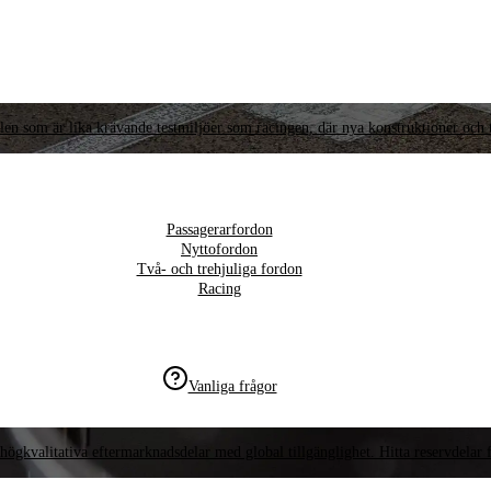
llen som är lika krävande testmiljöer som racingen, där nya konstruktioner och t
Passagerarfordon
Nyttofordon
Två- och trehjuliga fordon
Racing
Vanliga frågor
högkvalitativa eftermarknadsdelar med global tillgänglighet. Hitta reservdelar f