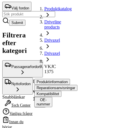
Välj fordon
Produktkatalog
Driveline
Submit
products
Filtrera
Drivaxel
efter
kategori
Drivaxel
VKJC
Passagerarfordon
1375
Drivaxel
Produktinformation
Nyttofordon
Reparationsanvisningar
VKJC
Kompatibilitet
Snabblänkar
1375
OE-
nummer
Tech Center
Vanliga frågor
Produktinformation
Innan du
Egenskap
Värde
börjar