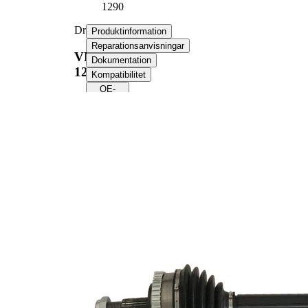
1290
Drivaxel
Produktinformation
Reparationsanvisningar
VKJC
Dokumentation
1290
Kompatibilitet
OE-
nummer
Produktinformation
Egenskap
Värde
Längd
680 mm
Håldiameter
8,6 mm
Gängmått
M20x1,5
Yttre
kuggar
23
hjulsidan
Diameter
58,6 mm
tätningsring
Antal
kuggar
44
ABS-ring