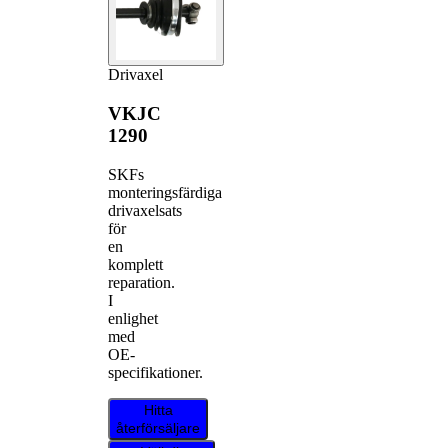
Drivaxel
VKJC
1290
SKFs
monteringsfärdiga
drivaxelsats
för
en
komplett
reparation.
I
enlighet
med
OE-
specifikationer.
Hitta
återförsäljare