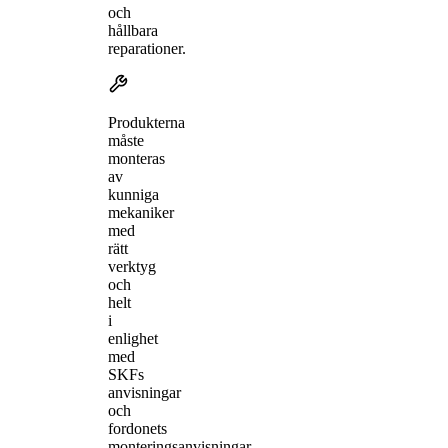
och
hållbara
reparationer.
Produkterna
måste
monteras
av
kunniga
mekaniker
med
rätt
verktyg
och
helt
i
enlighet
med
SKFs
anvisningar
och
fordonets
monteringsanvisningar.