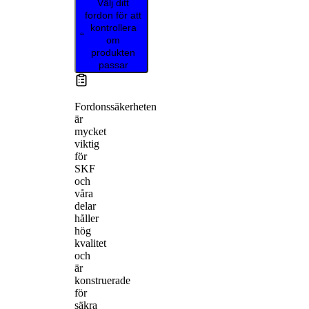
Välj ditt
fordon för att
kontrollera
om
produkten
passar
Fordonssäkerheten
är
mycket
viktig
för
SKF
och
våra
delar
håller
hög
kvalitet
och
är
konstruerade
för
säkra