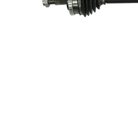
Antal
3
borrningar
Hålkrets-Ø
135 mm
ABS-ring-
87,5 mm
diameter
Ny del
Leddiameter
82 mm
hjulsida
Diameter
30 mm
tripodaxel