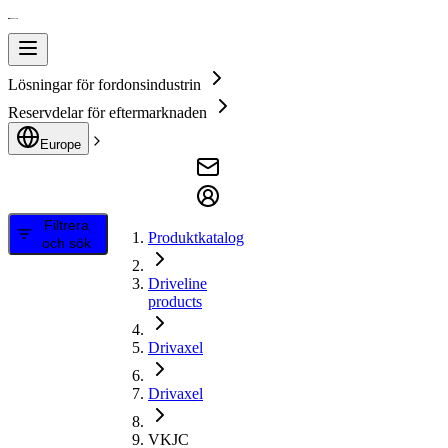
Lösningar för fordonsindustrin
Reservdelar för eftermarknaden
Europe
Filtrera
Produktkatalog
och sök
Driveline
products
Drivaxel
Drivaxel
VKJC