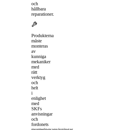
och
hållbara
reparationer.
Produkterna
måste
monteras
av
kunniga
mekaniker
med
rätt
verktyg
och
helt
i
enlighet
med
SKFs
anvisningar
och
fordonets
monteringsanvisningar.