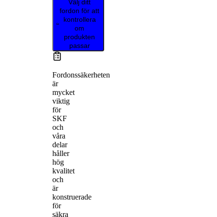
Välj ditt
fordon för att
kontrollera
om
produkten
passar
Fordonssäkerheten
är
mycket
viktig
för
SKF
och
våra
delar
håller
hög
kvalitet
och
är
konstruerade
för
säkra