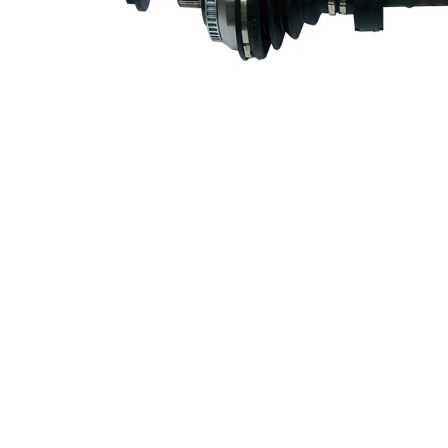
83,1 mm
diameter
Längd 2
77 mm
Ny del
Leddiameter
102 mm
växellådssida