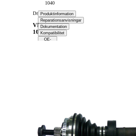
1040
Drivaxel
Produktinformation
Reparationsanvisningar
VKJC
Dokumentation
1040
Kompatibilitet
OE-
nummer
Produktinformation
Egenskap
Värde
Längd
621 mm
Gängmått
M16x,15
Yttre kuggar
38
hjulsidan
Yttre kuggar
26
differentialsidan
Diameter
60 mm
tätningsring
Antal kuggar
48
ABS-ring
ABS-ring-