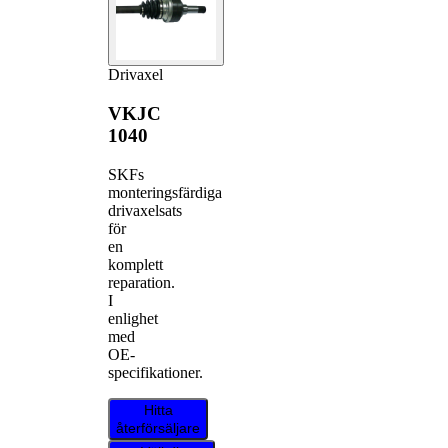
Drivaxel
VKJC
1040
SKFs
monteringsfärdiga
drivaxelsats
för
en
komplett
reparation.
I
enlighet
med
OE-
specifikationer.
Hitta
återförsäljare