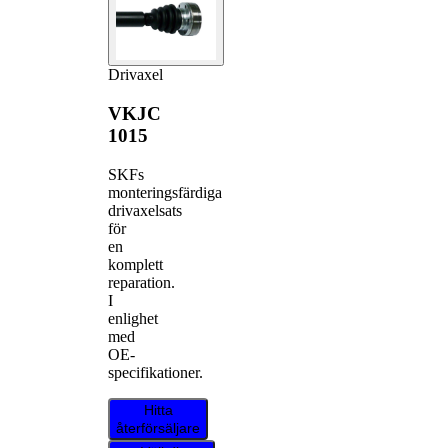
Drivaxel
VKJC
1015
SKFs
monteringsfärdiga
drivaxelsats
för
en
komplett
reparation.
I
enlighet
med
OE-
specifikationer.
Hitta
återförsäljare