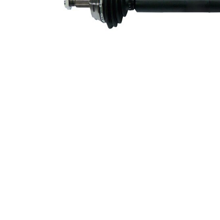
Leddiameter
94 mm
växellådssida