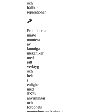
och
hållbara
reparationer.
Produkterna
måste
monteras
av
kunniga
mekaniker
med
rätt
verktyg
och
helt
i
enlighet
med
SKFs
anvisningar
och
fordonets
monteringsanvisningar.