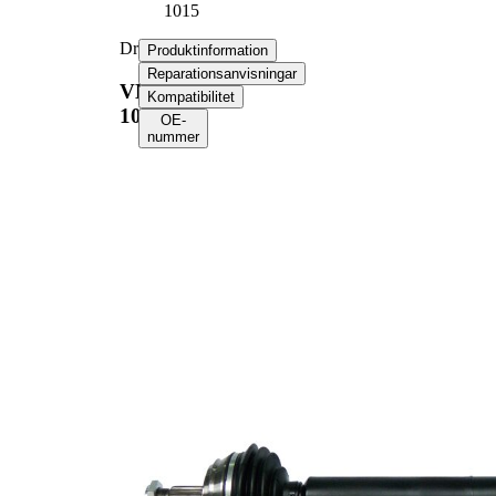
1015
Drivaxel
Produktinformation
Reparationsanvisningar
VKJC
Kompatibilitet
1015
OE-
nummer
Produktinformation
Egenskap
Värde
Längd
782 mm
Håldiameter
8 mm
Gängmått
M20x1,5
Yttre kuggar
22
hjulsidan
Diameter
50 mm
tätningsring
Antal
6
borrningar
Hålkrets-Ø
78 mm
Leddiameter
81 mm
hjulsida