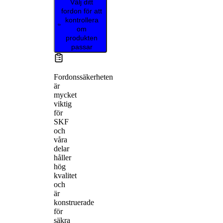
Välj ditt
fordon för att
kontrollera
om
produkten
passar
Fordonssäkerheten
är
mycket
viktig
för
SKF
och
våra
delar
håller
hög
kvalitet
och
är
konstruerade
för
säkra