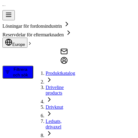
Lösningar för fordonsindustrin
Reservdelar för eftermarknaden
Europe
Filtrera
Produktkatalog
och sök
Driveline
products
Drivknut
Ledsats,
drivaxel