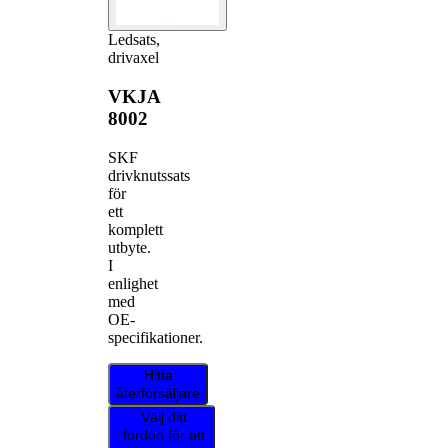
Ledsats,
drivaxel
VKJA
8002
SKF
drivknutssats
för
ett
komplett
utbyte.
I
enlighet
med
OE-
specifikationer.
Hitta
återförsäljare
Välj ditt
fordon för att