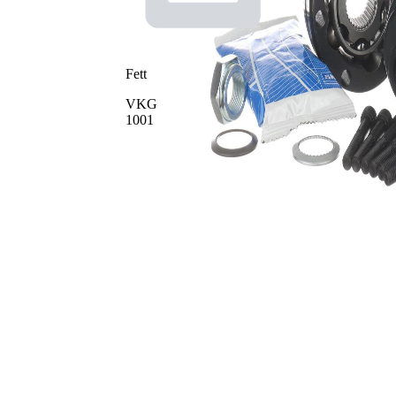
mekaniskt
m. låsr.spår i
bearbetad
innandel (inre)
Fett
VKG
1001