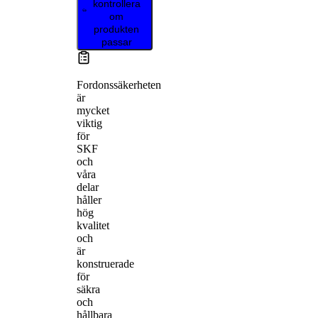
kontrollera
om
produkten
passar
Fordonssäkerheten
är
mycket
viktig
för
SKF
och
våra
delar
håller
hög
kvalitet
och
är
konstruerade
för
säkra
och
hållbara