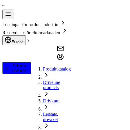
Lösningar för fordonsindustrin
Reservdelar för eftermarknaden
Europe
Filtrera
Produktkatalog
och sök
Driveline
products
Drivknut
Ledsats,
drivaxel