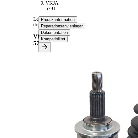
VKJA
5791
Ledsats,
Produktinformation
drivaxel
Reparationsanvisningar
Dokumentation
VKJA
Kompatibilitet
5791
Produktinformation
Egenskap
Värde
Gängmått
M18x1,5
Yttre kuggar
25
hjulsidan
Inre
kuggning
20
hjulsida
Diameter
49 mm
tätningsring
Ytterdiameter
72,5 mm
Ledutförande
Konstanthastighetskulled
mekaniskt
m.låsr.spår innandel
bearbetad
(mitten)