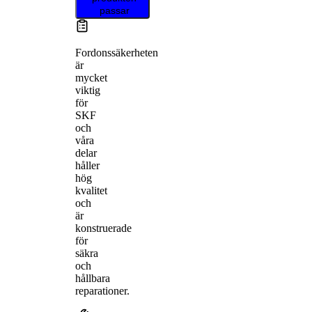
passar
Fordonssäkerheten
är
mycket
viktig
för
SKF
och
våra
delar
håller
hög
kvalitet
och
är
konstruerade
för
säkra
och
hållbara
reparationer.