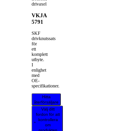
drivaxel
VKJA
5791
SKF
drivknutssats
för
ett
komplett
utbyte.
I
enlighet
med
OE-
specifikationer.
Hitta
återförsäljare
Välj ditt
fordon för att
kontrollera
om
produkten