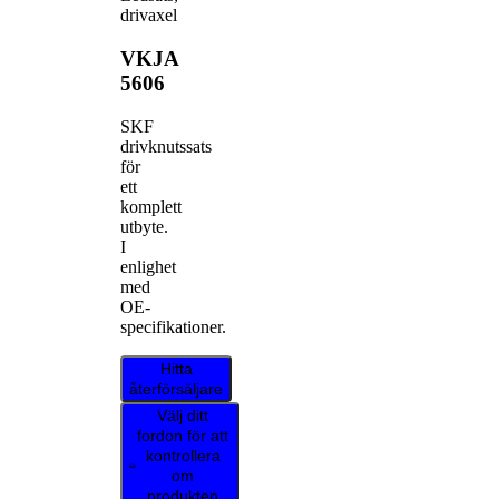
drivaxel
VKJA
5606
SKF
drivknutssats
för
ett
komplett
utbyte.
I
enlighet
med
OE-
specifikationer.
Hitta
återförsäljare
Välj ditt
fordon för att
kontrollera
om
produkten