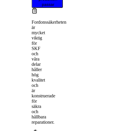
passar
Fordonssäkerheten
är
mycket
viktig
för
SKF
och
våra
delar
håller
hög
kvalitet
och
är
konstruerade
för
säkra
och
hållbara
reparationer.