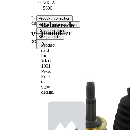
VKJA
5606
Ledsats,
Produktinformation
drivaxel
Relaterade
Reparationsanvisningar
Dokumentation
produkter
VKJA
Kompatibilitet
5606
Product
card
Produktinformation
for
Egenskap
Värde
VKG
Yttre
1001
.
kuggar
22
Press
hjulsidan
Enter
Inre
to
kuggning
29
view
hjulsida
details.
Diameter
52
tätningsring
mm
Förinfettad
drivknut