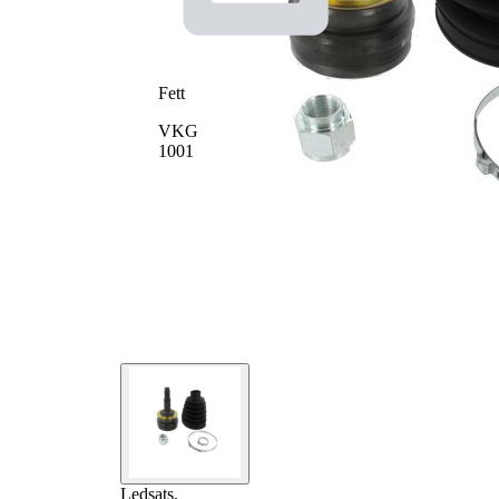
Fett
VKG
1001
Ledsats,