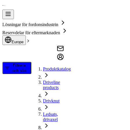
Lösningar för fordonsindustrin
Reservdelar för eftermarknaden
Europe
Filtrera
Produktkatalog
och sök
Driveline
products
Drivknut
Ledsats,
drivaxel