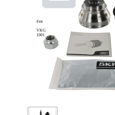
Fett
VKG
1001