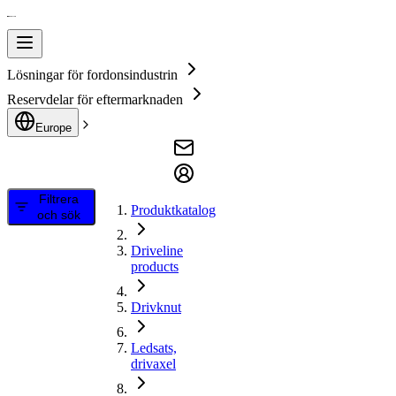
Lösningar för fordonsindustrin
Reservdelar för eftermarknaden
Europe
Filtrera
Produktkatalog
och sök
Driveline
products
Drivknut
Ledsats,
drivaxel