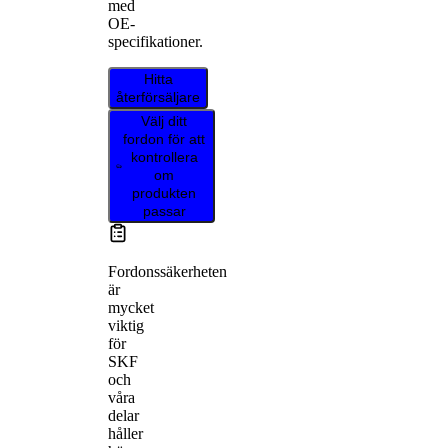
med
OE-
specifikationer.
Hitta
återförsäljare
Välj ditt
fordon för att
kontrollera
om
produkten
passar
Fordonssäkerheten
är
mycket
viktig
för
SKF
och
våra
delar
håller