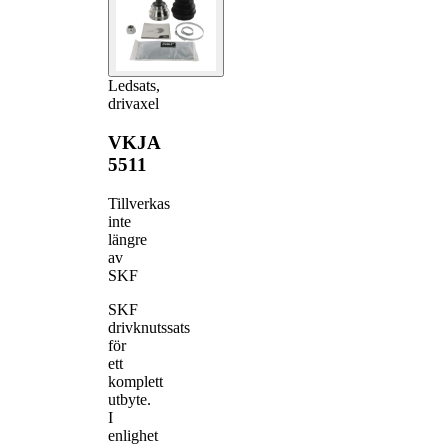
Ledsats,
drivaxel
VKJA
5511
Tillverkas
inte
längre
av
SKF
SKF
drivknutssats
för
ett
komplett
utbyte.
I
enlighet