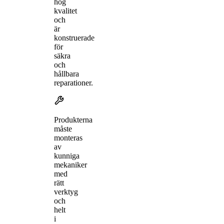
hög
kvalitet
och
är
konstruerade
för
säkra
och
hållbara
reparationer.
Produkterna
måste
monteras
av
kunniga
mekaniker
med
rätt
verktyg
och
helt
i