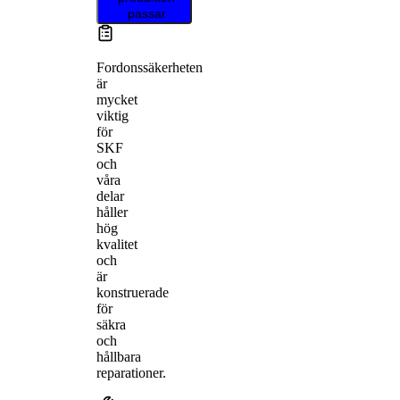
passar
Fordonssäkerheten
är
mycket
viktig
för
SKF
och
våra
delar
håller
hög
kvalitet
och
är
konstruerade
för
säkra
och
hållbara
reparationer.