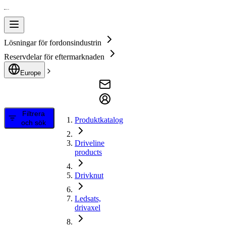
Lösningar för fordonsindustrin
Reservdelar för eftermarknaden
Europe
Filtrera
Produktkatalog
och sök
Driveline
products
Drivknut
Ledsats,
drivaxel