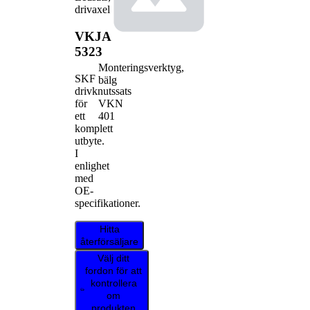
drivaxel
VKJA
5323
Monteringsverktyg,
SKF
bälg
drivknutssats
VKN
för
401
ett
komplett
utbyte.
I
enlighet
med
OE-
specifikationer.
Hitta
återförsäljare
Välj ditt
fordon för att
kontrollera
om
produkten