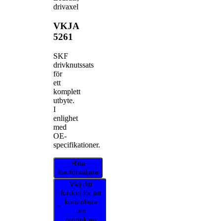
drivaxel
VKJA
5261
SKF
drivknutssats
för
ett
komplett
utbyte.
I
enlighet
med
OE-
specifikationer.
Hitta
återförsäljare
Välj ditt
fordon för att
kontrollera
om
produkten