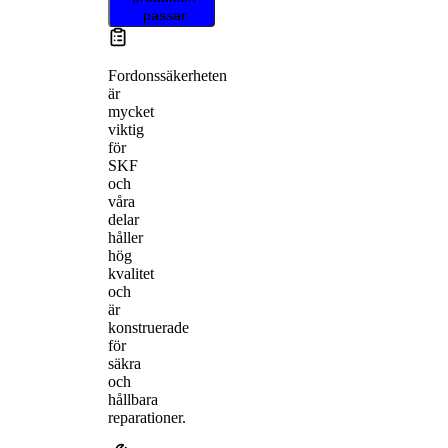
passar
Fordonssäkerheten
är
mycket
viktig
för
SKF
och
våra
delar
håller
hög
kvalitet
och
är
konstruerade
för
säkra
och
hållbara
reparationer.