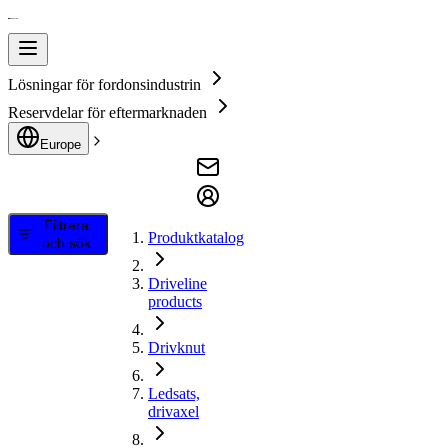
Lösningar för fordonsindustrin
Reservdelar för eftermarknaden
Europe
Filtrera
Produktkatalog
och sök
Driveline
products
Drivknut
Ledsats,
drivaxel