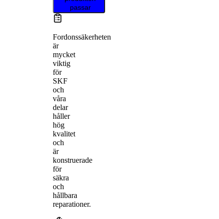
passar
Fordonssäkerheten
är
mycket
viktig
för
SKF
och
våra
delar
håller
hög
kvalitet
och
är
konstruerade
för
säkra
och
hållbara
reparationer.