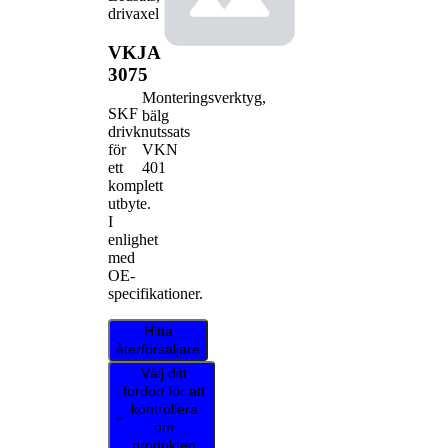
drivaxel
VKJA
3075
Monteringsverktyg,
SKF
bälg
drivknutssats
VKN
för
401
ett
komplett
utbyte.
I
enlighet
med
OE-
specifikationer.
Hitta
återförsäljare
Välj ditt
fordon för att
kontrollera
om
produkten