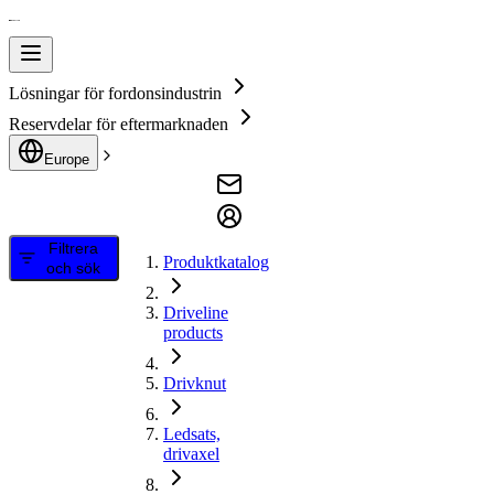
Lösningar för fordonsindustrin
Reservdelar för eftermarknaden
Europe
Filtrera
Produktkatalog
och sök
Driveline
products
Drivknut
Ledsats,
drivaxel