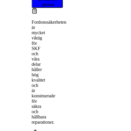
passar
Fordonssäkerheten
är
mycket
viktig
för
SKF
och
våra
delar
håller
hög
kvalitet
och
är
konstruerade
för
säkra
och
hållbara
reparationer.