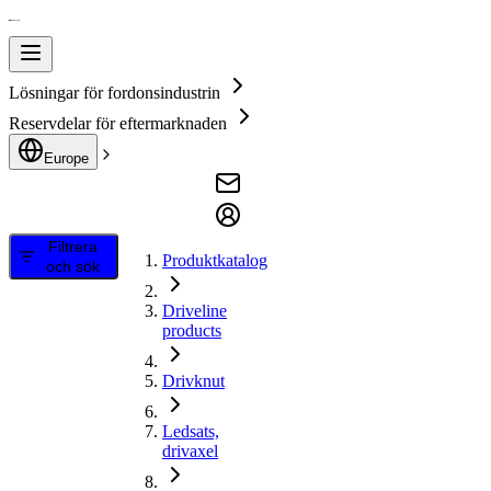
Lösningar för fordonsindustrin
Reservdelar för eftermarknaden
Europe
Filtrera
Produktkatalog
och sök
Driveline
products
Drivknut
Ledsats,
drivaxel