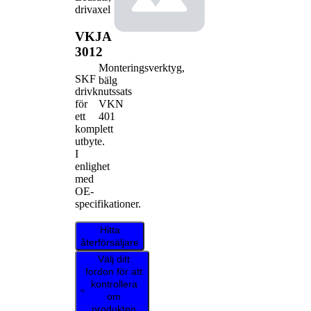
drivaxel
VKJA
3012
Monteringsverktyg,
SKF
bälg
drivknutssats
VKN
för
401
ett
komplett
utbyte.
I
enlighet
med
OE-
specifikationer.
Hitta
återförsäljare
Välj ditt
fordon för att
kontrollera
om
produkten