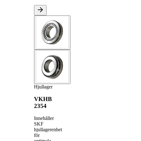
Hjullager
VKHB
2354
Innehåller
SKF
hjullagerenhet
för
optimala