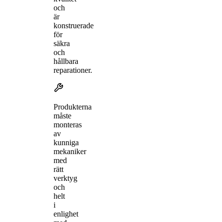
och
är
konstruerade
för
säkra
och
hållbara
reparationer.
Produkterna
måste
monteras
av
kunniga
mekaniker
med
rätt
verktyg
och
helt
i
enlighet