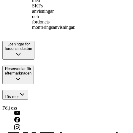
med
SKFs
anvisningar
och
fordonets
monteringsanvisningar.
Lösningar för
fordonsindustrin
Reservdelar för
eftermarknaden
Läs mer
Följ oss