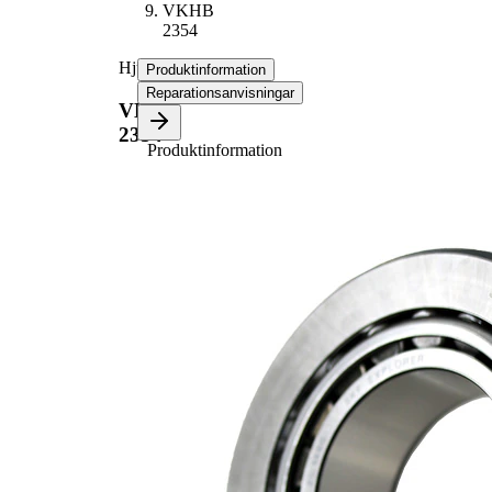
VKHB
2354
Hjullager
Produktinformation
Reparationsanvisningar
VKHB
2354
Produktinformation
Egenskap
Värde
45
Bredd
mm
80
Innerdiameter
mm
160
Ytterdiameter
mm