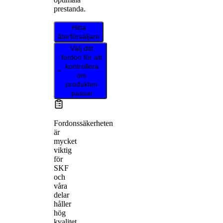
prestanda.
Hitta
återförsäljare
Välj ditt
fordon för att
kontrollera
om
produkten
passar
Fordonssäkerheten
är
mycket
viktig
för
SKF
och
våra
delar
håller
hög
kvalitet