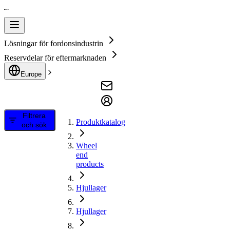
Lösningar för fordonsindustrin
Reservdelar för eftermarknaden
Europe
Filtrera
Produktkatalog
och sök
Wheel
end
products
Hjullager
Hjullager