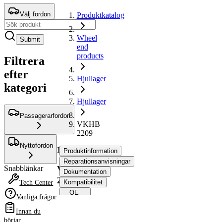
Välj fordon
Produktkatalog
Wheel
Submit
end
products
Filtrera
efter
Hjullager
kategori
Hjullager
Passagerarfordon
VKHB
2209
Nyttofordon
Hjullager
Produktinformation
Reparationsanvisningar
VKHB
Snabblänkar
Dokumentation
2209
Kompatibilitet
Tech Center
OE-
Vanliga frågor
nummer
Innan du
börjar