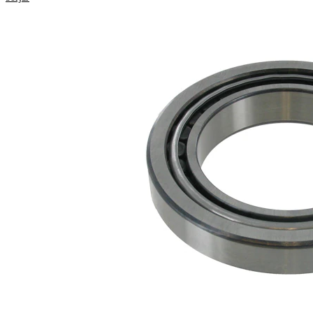
Produktinformation
Egenskap
Värde
24,6
Bredd
mm
0,85
Vikt
kg
77,8
Innerdiameter
mm
121,4
Ytterdiameter
mm