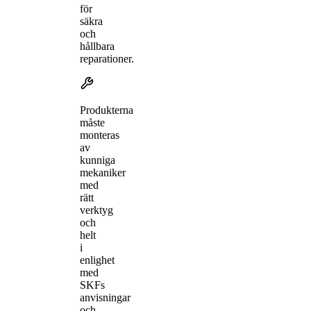
för
säkra
och
hållbara
reparationer.
Produkterna
måste
monteras
av
kunniga
mekaniker
med
rätt
verktyg
och
helt
i
enlighet
med
SKFs
anvisningar
och