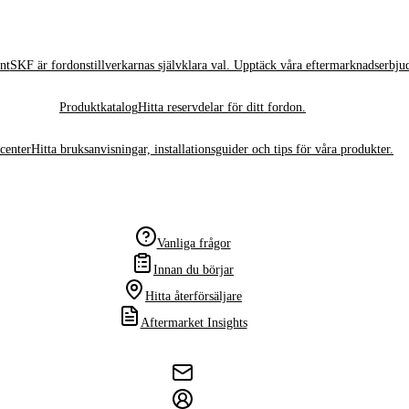
nt
SKF är fordonstillverkarnas självklara val. Upptäck våra eftermarknadserbju
Produktkatalog
Hitta reservdelar för ditt fordon.
center
Hitta bruksanvisningar, installationsguider och tips för våra produkter.
Vanliga frågor
Innan du börjar
Hitta återförsäljare
Aftermarket Insights