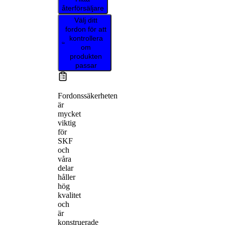
återförsäljare
Välj ditt
fordon för att
kontrollera
om
produkten
passar
Fordonssäkerheten
är
mycket
viktig
för
SKF
och
våra
delar
håller
hög
kvalitet
och
är
konstruerade