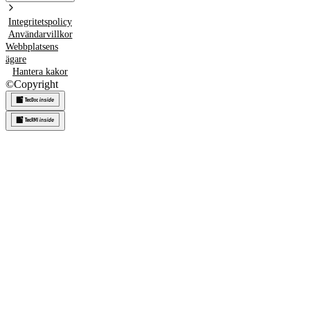
Integritetspolicy
Användarvillkor
Webbplatsens
ägare
Hantera kakor
©
Copyright