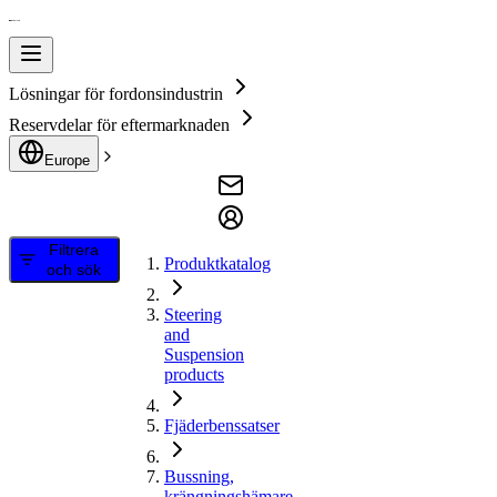
Lösningar för fordonsindustrin
Reservdelar för eftermarknaden
Europe
Filtrera
Produktkatalog
och sök
Steering
and
Suspension
products
Fjäderbenssatser
Bussning,
krängningshämare