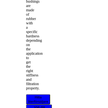
bushings
are
made
of
rubber
with
a
specific
hardness
depending
on
the
application
to
get
the
right
stiffness
and
filtration
property.
Hitta
återförsäljare
Välj ditt