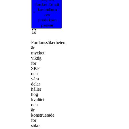
fordon för att
kontrollera
om
produkten
passar
Fordonssäkerheten
är
mycket
viktig
för
SKF
och
våra
delar
håller
hög
kvalitet
och
är
konstruerade
för
säkra