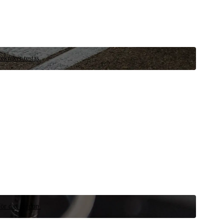
ekniker testas.
ör ditt fordon.