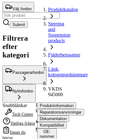
Välj fordon
Produktkatalog
Steering
Submit
and
Suspension
Filtrera
products
efter
kategori
Fjäderbenssatser
Länk,
Passagerarfordon
krängningshämmare
VKDS
Nyttofordon
945000
Länk,
Snabblänkar
Produktinformation
krängningshämmare
Reparationsanvisningar
Tech Center
Dokumentation
VKDS
Vanliga frågor
Kompatibilitet
945000
OE-
Innan du
nummer
börjar