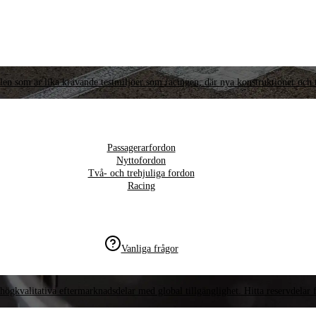
llen som är lika krävande testmiljöer som racingen, där nya konstruktioner och t
Passagerarfordon
Nyttofordon
Två- och trehjuliga fordon
Racing
Vanliga frågor
högkvalitativa eftermarknadsdelar med global tillgänglighet. Hitta reservdelar f