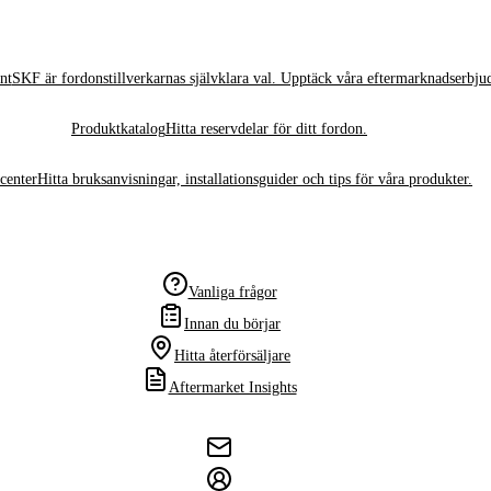
nt
SKF är fordonstillverkarnas självklara val. Upptäck våra eftermarknadserbju
Produktkatalog
Hitta reservdelar för ditt fordon.
center
Hitta bruksanvisningar, installationsguider och tips för våra produkter.
Vanliga frågor
Innan du börjar
Hitta återförsäljare
Aftermarket Insights