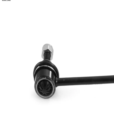
Produktinformation
Egenskap
Värde
Längd
170 mm
Stång/Stag
kopplingstång
med
Tilläggsartikel/tilläggsinformation
syntetiskt fett
Gängmått 1
M10 x 1,25