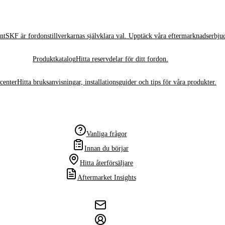
nt
SKF är fordonstillverkarnas självklara val. Upptäck våra eftermarknadserbju
Produktkatalog
Hitta reservdelar för ditt fordon.
center
Hitta bruksanvisningar, installationsguider och tips för våra produkter.
Vanliga frågor
Innan du börjar
Hitta återförsäljare
Aftermarket Insights