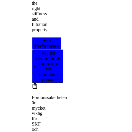
the
right
stiffness
and
filtration
property.
Hitta
återförsäljare
Välj ditt
fordon för att
kontrollera
om
produkten
passar
Fordonssäkerheten
är
mycket
viktig
för
SKF
och