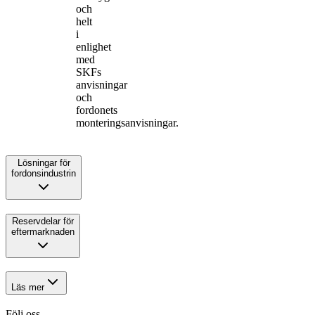
och
helt
i
enlighet
med
SKFs
anvisningar
och
fordonets
monteringsanvisningar.
Lösningar för
fordonsindustrin
Reservdelar för
eftermarknaden
Läs mer
Följ oss