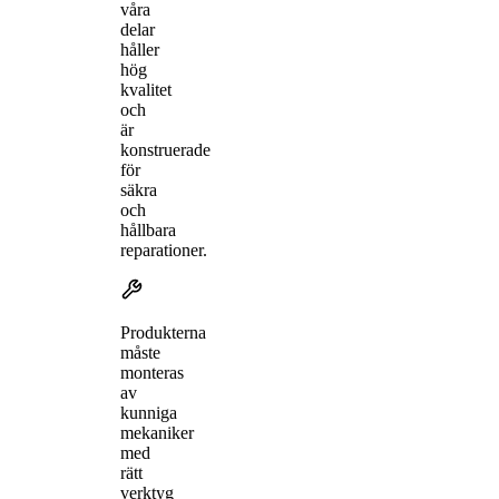
våra
delar
håller
hög
kvalitet
och
är
konstruerade
för
säkra
och
hållbara
reparationer.
Produkterna
måste
monteras
av
kunniga
mekaniker
med
rätt
verktyg