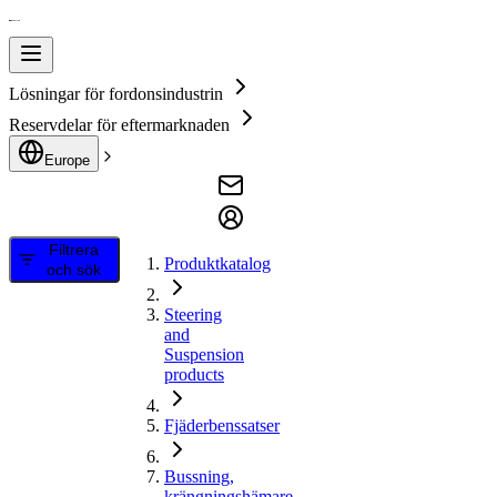
Lösningar för fordonsindustrin
Reservdelar för eftermarknaden
Europe
Filtrera
Produktkatalog
och sök
Steering
and
Suspension
products
Fjäderbenssatser
Bussning,
krängningshämare