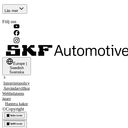
Läs mer
Följ oss
Europe
|
Swedish
Svenska
Integritetspolicy
Användarvillkor
Webbplatsens
ägare
Hantera kakor
©
Copyright