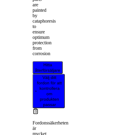
are
painted
by
cataphoresis
to
ensure
optimum
protection
from
corrosion
Hitta
återförsäljare
Välj ditt
fordon för att
kontrollera
om
produkten
passar
Fordonssäkerheten
är
mycket