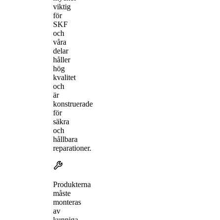
viktig
för
SKF
och
våra
delar
håller
hög
kvalitet
och
är
konstruerade
för
säkra
och
hållbara
reparationer.
Produkterna
måste
monteras
av
kunniga