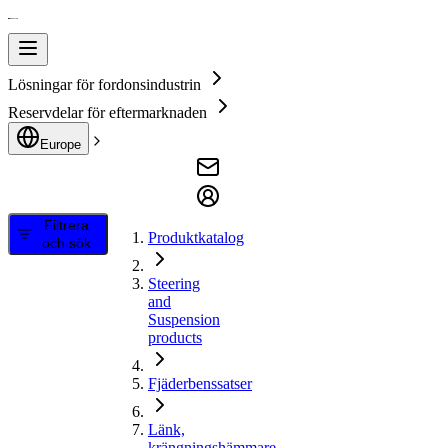
Lösningar för fordonsindustrin
Reservdelar för eftermarknaden
Europe
Filtrera
Produktkatalog
och sök
Steering
and
Suspension
products
Fjäderbenssatser
Länk,
krängningshämmare