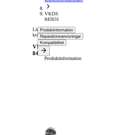
VKDS
845031
Länk,
Produktinformation
krängningshämmare
Reparationsanvisningar
Kompatibilitet
VKDS
845031
Produktinformation
Egenskap
Värde
Längd
328 mm
Stång/Stag
kopplingstång