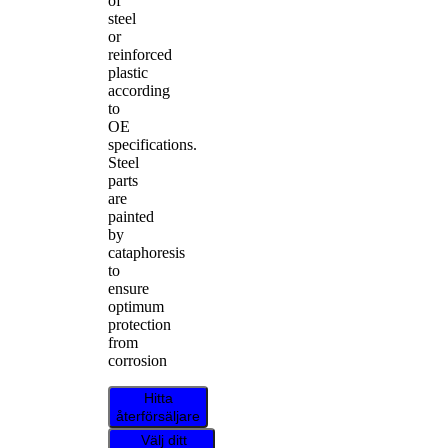
of
steel
or
reinforced
plastic
according
to
OE
specifications.
Steel
parts
are
painted
by
cataphoresis
to
ensure
optimum
protection
from
corrosion
Hitta
återförsäljare
Välj ditt