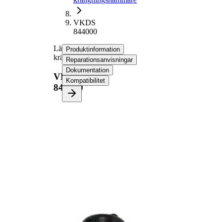
VKDS
844000
Länk,
Produktinformation
krängningshämmare
Reparationsanvisningar
Dokumentation
VKDS
Kompatibilitet
844000
Produktinformation
Egenskap
Värde
Längd
104,2 mm
M10 x 1,25
Yttergänga
mm
Stång/Stag
kopplingstång
med
Tilläggsartikel/tilläggsinformation
syntetiskt fett
VKDS
jämna artikelnummer
844001