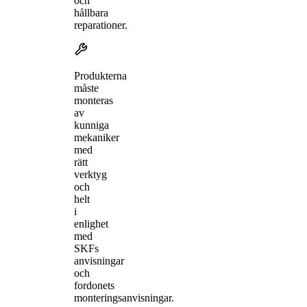
och
hållbara
reparationer.
Produkterna
måste
monteras
av
kunniga
mekaniker
med
rätt
verktyg
och
helt
i
enlighet
med
SKFs
anvisningar
och
fordonets
monteringsanvisningar.