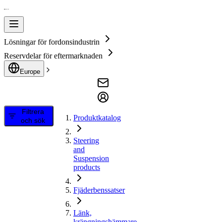
Lösningar för fordonsindustrin
Reservdelar för eftermarknaden
Europe
Filtrera
Produktkatalog
och sök
Steering
and
Suspension
products
Fjäderbenssatser
Länk,
krängningshämmare