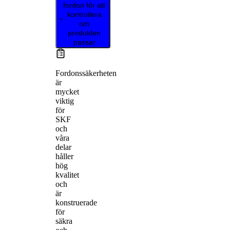
fordon för att
kontrollera
om
produkten
passar
Fordonssäkerheten
är
mycket
viktig
för
SKF
och
våra
delar
håller
hög
kvalitet
och
är
konstruerade
för
säkra