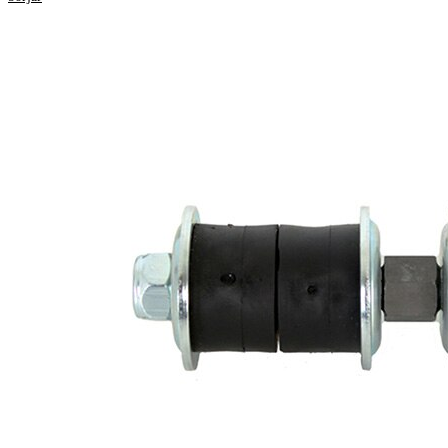
Produktinformation
Egenskap
Värde
Längd
100 mm
Stång/Stag
pendelstång