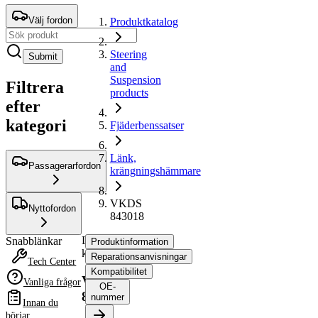
Välj fordon
Produktkatalog
Steering
Submit
and
Suspension
Filtrera
products
efter
kategori
Fjäderbenssatser
Länk,
Passagerarfordon
krängningshämmare
VKDS
Nyttofordon
843018
Länk,
Snabblänkar
Produktinformation
krängningshämmare
Reparationsanvisningar
Tech Center
Kompatibilitet
VKDS
Vanliga frågor
OE-
843018
nummer
Innan du
börjar