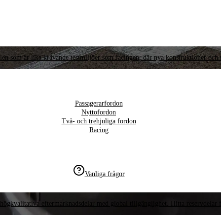
llen som är lika krävande testmiljöer som racingen, där nya konstruktioner och t
Passagerarfordon
Nyttofordon
Två- och trehjuliga fordon
Racing
Vanliga frågor
högkvalitativa eftermarknadsdelar med global tillgänglighet. Hitta reservdelar f