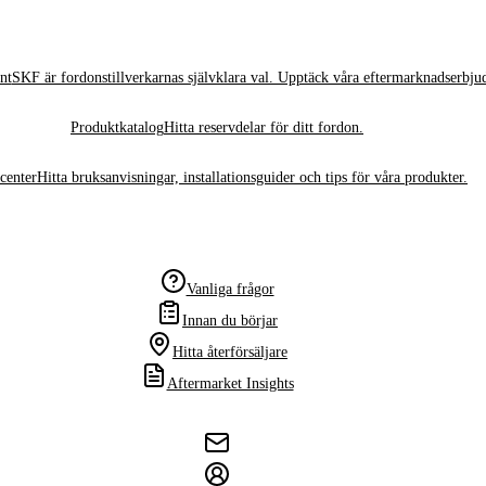
nt
SKF är fordonstillverkarnas självklara val. Upptäck våra eftermarknadserbju
Produktkatalog
Hitta reservdelar för ditt fordon.
center
Hitta bruksanvisningar, installationsguider och tips för våra produkter.
Vanliga frågor
Innan du börjar
Hitta återförsäljare
Aftermarket Insights