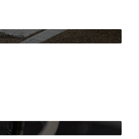
ekniker testas.
ör ditt fordon.