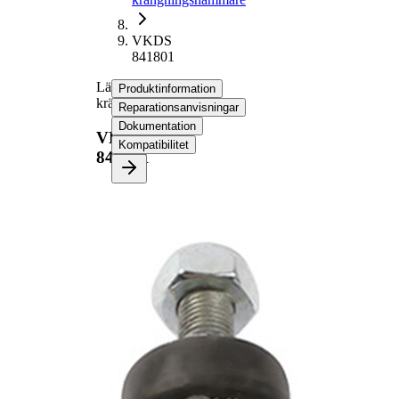
VKDS
841801
Länk,
Produktinformation
krängningshämmare
Reparationsanvisningar
Dokumentation
VKDS
Kompatibilitet
841801
Produktinformation
Egenskap
Värde
Längd
50 mm
M10 x 1,25
Yttergänga
mm
Stång/Stag
kopplingstång
med
Tilläggsartikel/tilläggsinformation
syntetiskt fett
VKDS
jämna artikelnummer
841029