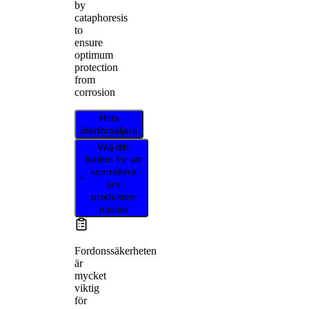
by
cataphoresis
to
ensure
optimum
protection
from
corrosion
Hitta
återförsäljare
Välj ditt
fordon för att
kontrollera
om
produkten
passar
Fordonssäkerheten
är
mycket
viktig
för