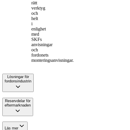
rätt
verktyg
och
helt
i
enlighet
med
SKFs
anvisningar
och
fordonets
monteringsanvisningar.
Lösningar för
fordonsindustrin
Reservdelar för
eftermarknaden
Läs mer