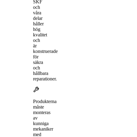
SKF
och
våra
delar
håller
hög
kvalitet
och
är
konstruerade
för
säkra
och
hållbara
reparationer.
Produkterna
måste
monteras
av
kunniga
mekaniker
med