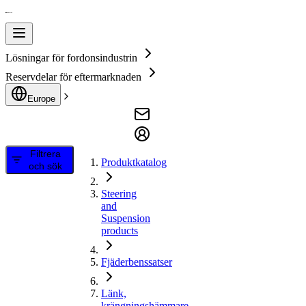
Lösningar för fordonsindustrin
Reservdelar för eftermarknaden
Europe
Filtrera
Produktkatalog
och sök
Steering
and
Suspension
products
Fjäderbenssatser
Länk,
krängningshämmare