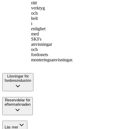
rätt
verktyg
och
helt
i
enlighet
med
SKFs
anvisningar
och
fordonets
monteringsanvisningar.
Lösningar för
fordonsindustrin
Reservdelar för
eftermarknaden
Läs mer