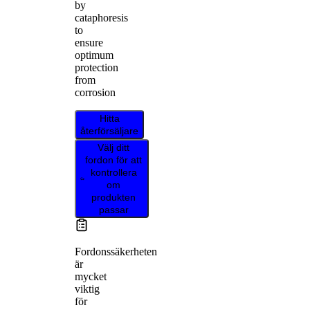
by
cataphoresis
to
ensure
optimum
protection
from
corrosion
Hitta
återförsäljare
Välj ditt
fordon för att
kontrollera
om
produkten
passar
Fordonssäkerheten
är
mycket
viktig
för