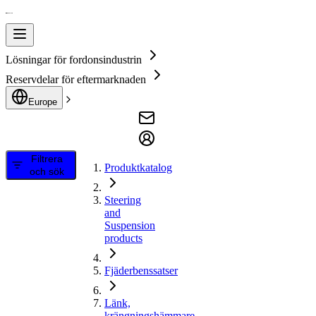
Lösningar för fordonsindustrin
Reservdelar för eftermarknaden
Europe
Filtrera
Produktkatalog
och sök
Steering
and
Suspension
products
Fjäderbenssatser
Länk,
krängningshämmare