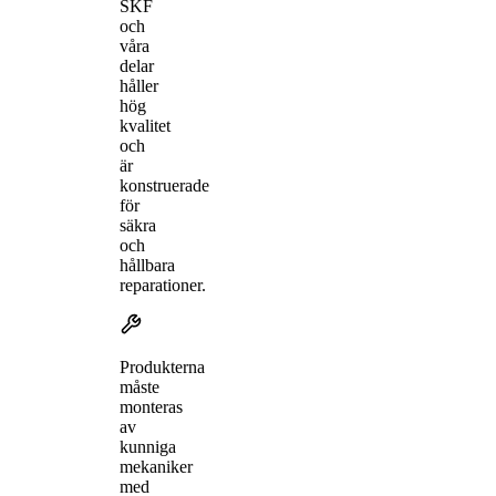
SKF
och
våra
delar
håller
hög
kvalitet
och
är
konstruerade
för
säkra
och
hållbara
reparationer.
Produkterna
måste
monteras
av
kunniga
mekaniker
med