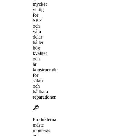
mycket
viktig
för
SKF
och
våra
delar
håller
hög
kvalitet
och
är
konstruerade
för
säkra
och
hållbara
reparationer.
Produkterna
måste
monteras
av