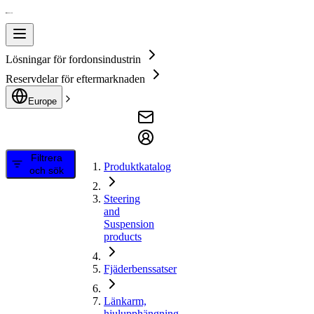
Lösningar för fordonsindustrin
Reservdelar för eftermarknaden
Europe
Filtrera
Produktkatalog
och sök
Steering
and
Suspension
products
Fjäderbenssatser
Länkarm,
hjulupphängning