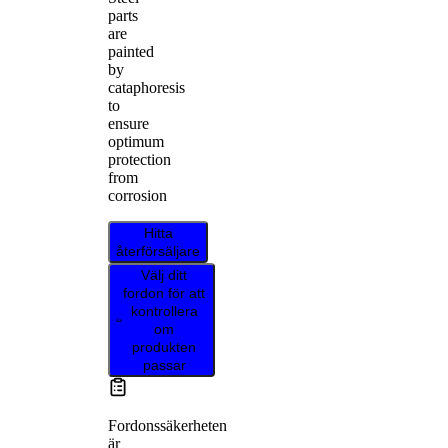
parts
are
painted
by
cataphoresis
to
ensure
optimum
protection
from
corrosion
Hitta
återförsäljare
Välj ditt
fordon för att
kontrollera
om
produkten
passar
Fordonssäkerheten
är