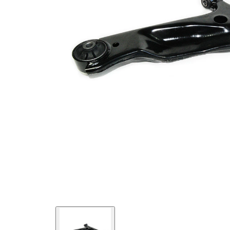
VKDS
jämna artikelnummer
825076 B