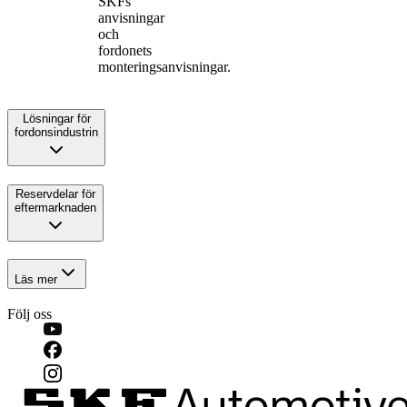
SKFs
anvisningar
och
fordonets
monteringsanvisningar.
Lösningar för
fordonsindustrin
Reservdelar för
eftermarknaden
Läs mer
Följ oss