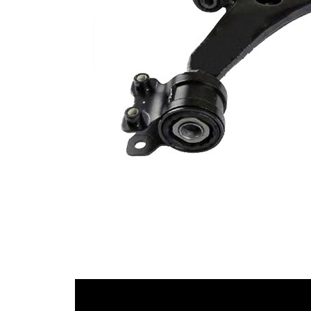
2
Länkarmsutförande
triangellänkarm
VKDS 824040
jämna artikelnummer
B