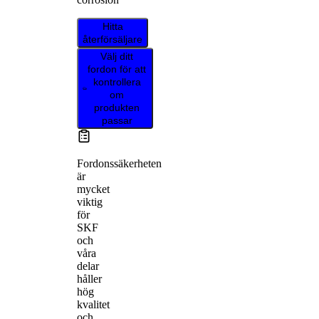
Hitta
återförsäljare
Välj ditt
fordon för att
kontrollera
om
produkten
passar
Fordonssäkerheten
är
mycket
viktig
för
SKF
och
våra
delar
håller
hög
kvalitet
och