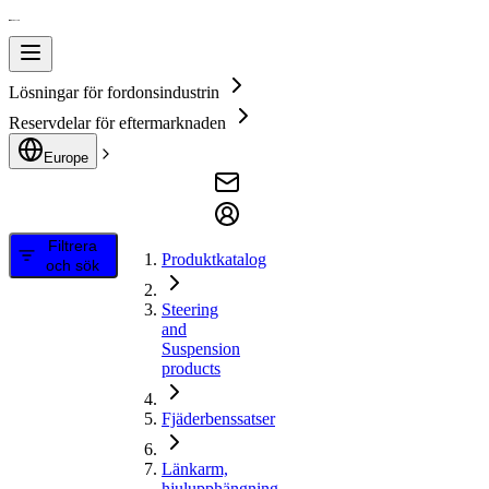
Lösningar för fordonsindustrin
Reservdelar för eftermarknaden
Europe
Filtrera
Produktkatalog
och sök
Steering
and
Suspension
products
Fjäderbenssatser
Länkarm,
hjulupphängning