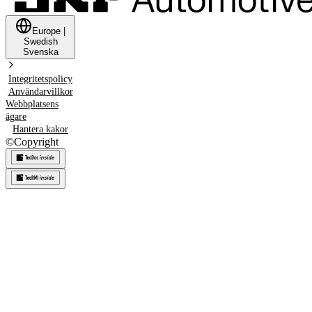
Europe
|
Swedish
Svenska
Integritetspolicy
Användarvillkor
Webbplatsens
ägare
Hantera kakor
©
Copyright