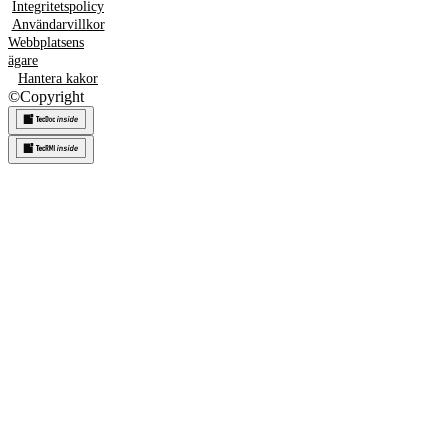
Integritetspolicy
Användarvillkor
Webbplatsens
ägare
Hantera kakor
©
Copyright