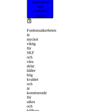
kontrollera
om
produkten
passar
Fordonssäkerheten
är
mycket
viktig
för
SKF
och
våra
delar
håller
hög
kvalitet
och
är
konstruerade
för
säkra
och
hållbara