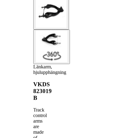
Länkarm,
hjulupphängning
VKDS
823019
B
Track
control
arms
are
made
of