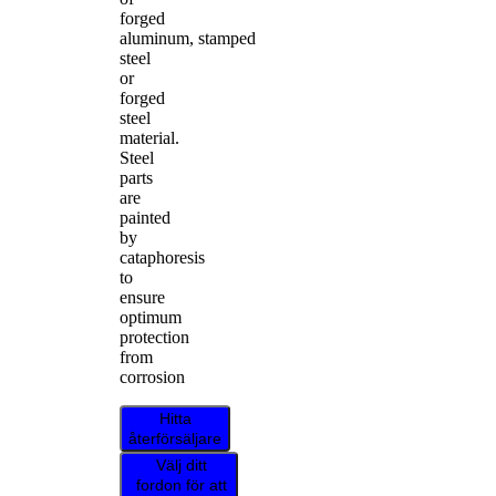
forged
aluminum, stamped
steel
or
forged
steel
material.
Steel
parts
are
painted
by
cataphoresis
to
ensure
optimum
protection
from
corrosion
Hitta
återförsäljare
Välj ditt
fordon för att