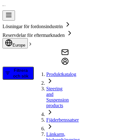
Lösningar för fordonsindustrin
Reservdelar för eftermarknaden
Europe
Filtrera
Produktkatalog
och sök
Steering
and
Suspension
products
Fjäderbenssatser
Länkarm,
hjulupphängning