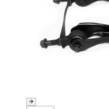
VKDS
jämna artikelnummer
823020
B