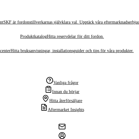
nt
SKF är fordonstillverkarnas självklara val. Upptäck våra eftermarknadserbju
Produktkatalog
Hitta reservdelar för ditt fordon.
center
Hitta bruksanvisningar, installationsguider och tips för våra produkter.
Vanliga frågor
Innan du börjar
Hitta återförsäljare
Aftermarket Insights