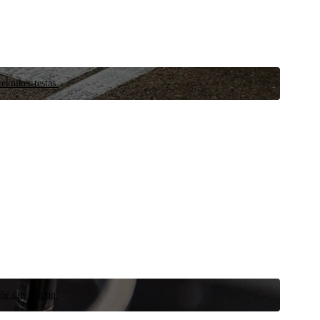
ekniker testas.
ör ditt fordon.