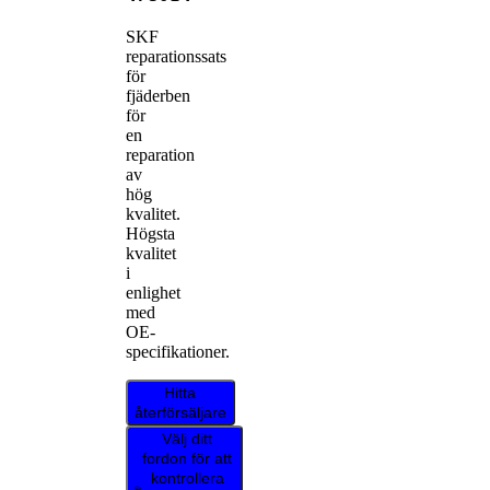
SKF
reparationssats
för
fjäderben
för
en
reparation
av
hög
kvalitet.
Högsta
kvalitet
i
enlighet
med
OE-
specifikationer.
Hitta
återförsäljare
Välj ditt
fordon för att
kontrollera