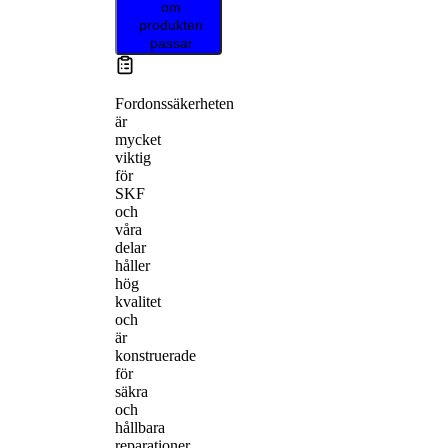
om
produkten
passar
Fordonssäkerheten
är
mycket
viktig
för
SKF
och
våra
delar
håller
hög
kvalitet
och
är
konstruerade
för
säkra
och
hållbara
reparationer.