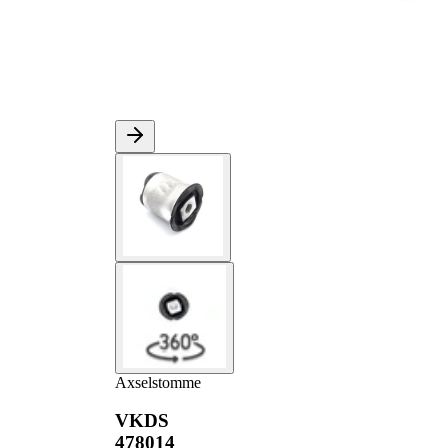
Axselstomme
VKDS
478014