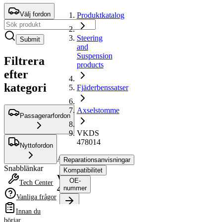
Välj fordon
Produktkatalog
Steering
Submit
and
Suspension
Filtrera
products
efter
kategori
Fjäderbenssatser
Axselstomme
Passagerarfordon
VKDS
478014
Nyttofordon
Axselstomme
Reparationsanvisningar
Snabblänkar
Kompatibilitet
VKDS
OE-
Tech Center
478014
nummer
Vanliga frågor
Innan du
Välj ditt fordon för att
börjar