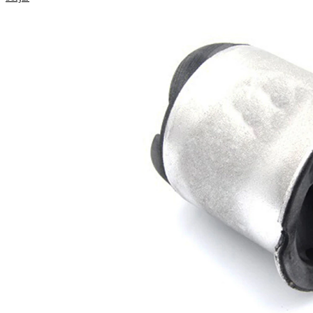
hämta
reparationsanvisningar