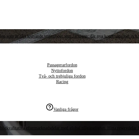
llen som är lika krävande testmiljöer som racingen, där nya konstruktioner och t
Passagerarfordon
Nyttofordon
Två- och trehjuliga fordon
Racing
Vanliga frågor
högkvalitativa eftermarknadsdelar med global tillgänglighet. Hitta reservdelar f