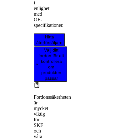
i
enlighet
med
OE-
specifikationer.
Hitta
återförsäljare
Välj ditt
fordon för att
kontrollera
om
produkten
passar
Fordonssäkerheten
är
mycket
viktig
för
SKF
och
våra