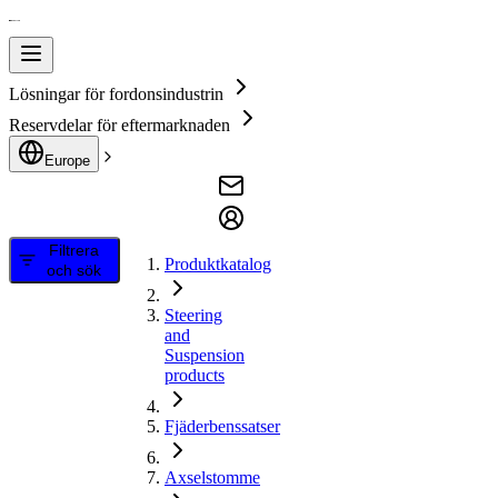
Lösningar för fordonsindustrin
Reservdelar för eftermarknaden
Europe
Filtrera
Produktkatalog
och sök
Steering
and
Suspension
products
Fjäderbenssatser
Axselstomme