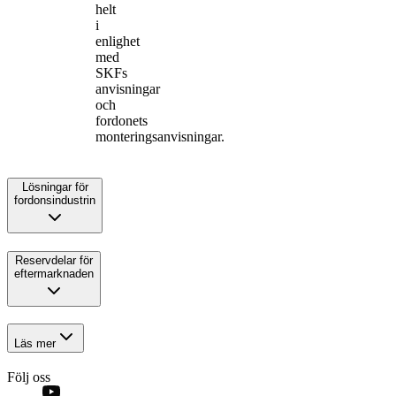
helt
i
enlighet
med
SKFs
anvisningar
och
fordonets
monteringsanvisningar.
Lösningar för
fordonsindustrin
Reservdelar för
eftermarknaden
Läs mer
Följ oss