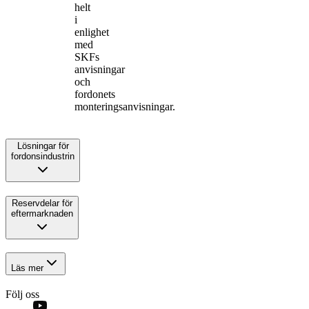
helt
i
enlighet
med
SKFs
anvisningar
och
fordonets
monteringsanvisningar.
Lösningar för
fordonsindustrin
Reservdelar för
eftermarknaden
Läs mer
Följ oss