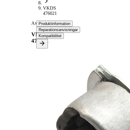
VKDS
476021
Axselstomme
Produktinformation
Reparationsanvisningar
VKDS
Kompatibilitet
476021
Produktinformation
Egenskap
Värde
Position
Bakaxel
jämna
VKDS
artikelnummer
476018