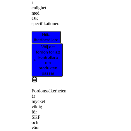
i
enlighet
med
OE-
specifikationer.
Hitta
återförsäljare
Välj ditt
fordon för att
kontrollera
om
produkten
passar
Fordonssäkerheten
är
mycket
viktig
för
SKF
och
våra