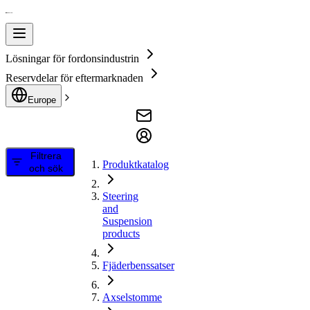
Lösningar för fordonsindustrin
Reservdelar för eftermarknaden
Europe
Filtrera
Produktkatalog
och sök
Steering
and
Suspension
products
Fjäderbenssatser
Axselstomme